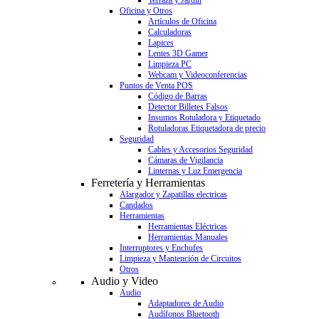
Terraza y Jardín
Oficina y Otros
Artículos de Oficina
Calculadoras
Lapices
Lentes 3D Gamer
Limpieza PC
Webcam y Videoconferencias
Puntos de Venta POS
Código de Barras
Detector Billetes Falsos
Insumos Rotuladora y Etiquetado
Rotuladoras Etiquetadora de precio
Seguridad
Cables y Accesorios Seguridad
Cámaras de Vigilancia
Linternas y Luz Emergencia
Ferretería y Herramientas
Alargador y Zapatillas electricas
Candados
Herramientas
Herramientas Eléctricas
Herramientas Manuales
Interruptores y Enchufes
Limpieza y Mantención de Circuitos
Otros
Audio y Video
Audio
Adaptadores de Audio
Audífonos Bluetooth