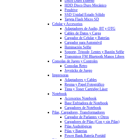
Disco Duro Externo
HDD Disco Duro Mecánico
Pendrive
SSD Unidad Estado Sólido
Tarjeta Flash Micro SD
Celular y Accesorios
Adaptadores de Audio, BT y OTG
Cables de Datos y Carga
Cargador de Celular y Baterías
Cargador para Automóvil
Iluminación Selfie
Soporte, Tripode, Lentes y Bastón Selfie
Transmisor FM Bluetooth Manos Libres
Consolas de Juego y Controles
Consolas Retro
Joysticks de Juego
Impresoras
Adaptadores y Cables
Resma y Papel Fotográfico
Tinta y Toner Cartridge Láser
Notebook
Accesorios Notebook
Base Enfriadora de Notebook
Cargadores de Notebook
Pilas, Cargadores, Transformadores
Cargador de Parlantes y Otros
Cargadores de Pilas (Con y sin Pilas)
Pilas Audiológicas
Pilas y Baterias
Power Bank Batería Portátil