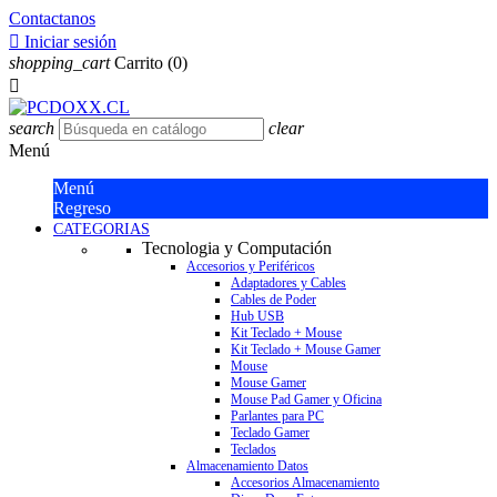
Contactanos

Iniciar sesión
shopping_cart
Carrito
(0)

search
clear
Menú
Menú
Regreso
CATEGORIAS
Tecnologia y Computación
Accesorios y Periféricos
Adaptadores y Cables
Cables de Poder
Hub USB
Kit Teclado + Mouse
Kit Teclado + Mouse Gamer
Mouse
Mouse Gamer
Mouse Pad Gamer y Oficina
Parlantes para PC
Teclado Gamer
Teclados
Almacenamiento Datos
Accesorios Almacenamiento