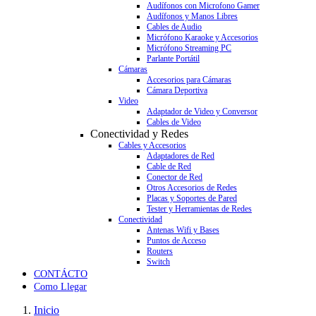
Audífonos con Microfono Gamer
Audífonos y Manos Libres
Cables de Audio
Micrófono Karaoke y Accesorios
Micrófono Streaming PC
Parlante Portátil
Cámaras
Accesorios para Cámaras
Cámara Deportiva
Video
Adaptador de Video y Conversor
Cables de Video
Conectividad y Redes
Cables y Accesorios
Adaptadores de Red
Cable de Red
Conector de Red
Otros Accesorios de Redes
Placas y Soportes de Pared
Tester y Herramientas de Redes
Conectividad
Antenas Wifi y Bases
Puntos de Acceso
Routers
Switch
CONTÁCTO
Como Llegar
Inicio