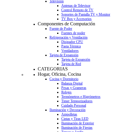
Televisión
Antenas de Televisor
Control Remoto de TV
Soportes de Pantalla TV y Monitor
TV Box y Accesorios
Componentes de Computación
Fuente de Poder
Fuentes de poder
Refrigeración y Ventilación
Disipador CPU
Pasta Térmica
Ventiladores
Tarjeta de Expansión
Tarjeta de Expansión
Tarjeta de Red
CATEGORIAS
Hogar, Oficina, Cocina
Cocina y Dormitorio
Balanza Digital
Pesas y Grameras
Relojes
Termómetros e Higrómetros
Timer Temporizadores
Cuidado Personal
Iluminación y Decoración
Ampolletas
Cintas y Tiras LED
Iluminación de Exterior
Iluminación de Fiestas