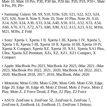
Mate 10, Mate 10 Pro, P30, P30 lite, P20 lite, P20, P10, P10+, Mate
9 Pro, P9, P9+
• Samsung: Galaxy S8, S9, S10, S10e, S20, S21, S22, S23, S24,
S25, S26, Note 8, Note 9, Note 10, Note 10 Plus, Note 20, A10,
A14, A20, A24, A30, A33, A34, A40, A50, A51, A52, A53, A54,
A60, A70, A71, A72, A73, A80, A90, A12, A13, A23, A32, M10s,
M21, M30s, Z Fold
• Sony: Xperia 1, Xperia 1 II, Xperia 1 III, Xperia 1 IV, Xperia 5,
Xperia 5 II, Xperia 5 III, Xperia 10 II, Xperia 10 III, Xperia 10 IV,
Xperia X Compact, Xperia XZ, Xperia 10, XA1, Xperia XA1 Plus,
Ultra, Xperia XZ Premium, XZs, XZ, XZ1, XZ1 Compact, X
Compact
• Apple: MacBook Pro 2023, MacBook Air 2023, iMac 2021, iMac
2023, MacBook Pro 2022, 2021, 2020, MacBook Air 2022, 2021,
2020, MacBook 2018, 2017, 2016, MacBook, iMac 2020
• Motorola: Moto G100, Moto G200, Moto G60, Moto G50, Edge,
Edge 20, Edge 30, Edge 40, Moto Z Droid, Moto Z Force, Moto Z
Play, Moto Z, Z Force Droid, Z Play, Z2 Play, Z2 Force
• ASUS: ZenFone 4, ZenFone 5Z, ZenFone 6, ZenFone 7,
ZenFone 8, ZenBook 14, ZenBook 15, ZenFone 3 Deluxe,