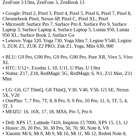
ZenFone 3 Ultra, ZenFone 3, ZenBook 13
• Google: Pixel 2, Pixel 3, Pixel 4, Pixel 5, Pixel 6, Pixel 7, Pixel 8,
Chromebook Pixel, Nexus 6P, Pixel C, Pixel XL, Pixel
• Microsoft: Surface Pro 7, Surface Pro 8, Surface Pro 9, Surface
Laptop 3, Surface Laptop 4, Surface Laptop 5, Lumia 950, Lumia
950 XL; Surface Book 2, Surface Go
• Lenovo: Yoga 520, Yoga 730, Yoga Slim 7, Legion Y540, Legion
5, ZUK Z1, ZUK Z2 PRO, Zuk Z1, Yoga, Miix 630, 900
• BLU: G9 Pro, G90 Pro, G9 Pro, G90 Pro, Pure XR, Vivo 5, Vivo
XL
• HTC: U12+, Exodus 1, 10, U11, U Play, U Ultra
• Nubia: Z17, Z18, RedMagic 5G, RedMagic 6, N1, Z11 Max, Z11
Mini
• LG: G6, G7 ThinQ, G8 ThinQ, V30, V40, V50, G5 SE, Nexus
5X, V20
• OnePlus: 7, 7 Pro, 7T, 8, 8 Pro, 9, 9 Pro, 10 Pro, 11, 6, 5T, 5, 4,
3T, 3
• MEIZU: 16, 16X, 17, 18, MX6, Pro 5, Pro 6
• Dell: XPS 17, Latitude 7410, Inspiron 15 7000, XPS 15, 13, 12
• Honor: 20, 20 Pro, 30, 30 Pro, 50, 70, 90, Note 8, V8
• Xiaomi: Mi 6, Mi 8, Mi 9, Mi 10, Mi 11, Mi 12, Redmi Note 8,