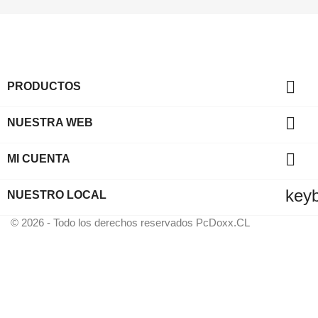

PRODUCTOS

NUESTRA WEB

MI CUENTA
key
NUESTRO LOCAL
© 2026 - Todo los derechos reservados PcDoxx.CL