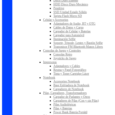
Disco Duro Externo
HDD Disco Duro Mecánico
Pendrive
SSD Unidad Estado Sólido
Tarjeta Flash Micro SD
Celular y Accesorios
Adaptadores de Audio, BT y OTG
Cables de Datos y Carga
Cargador de Celular y Baterías
Cargador para Automóvil
Iluminación Selfie
Soporte, Tripode, Lentes y Bastón Selfie
Transmisor FM Bluetooth Manos Libres
Consolas de Juego y Controles
Consolas Retro
Joysticks de Juego
Impresoras
Adaptadores y Cables
Resma y Papel Fotográfico
Tinta y Toner Cartridge Láser
Notebook
Accesorios Notebook
Base Enfriadora de Notebook
Cargadores de Notebook
Pilas, Cargadores, Transformadores
Cargador de Parlantes y Otros
Cargadores de Pilas (Con y sin Pilas)
Pilas Audiológicas
Pilas y Baterias
Power Bank Batería Portátil