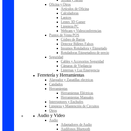
Terraza y Jardín
Oficina y Otros
Artículos de Oficina
Calculadoras
Lapices
Lentes 3D Gamer
Limpieza PC
Webcam y Videoconferencias
Puntos de Venta POS
Código de Barras
Detector Billetes Falsos
Insumos Rotuladora y Etiquetado
Rotuladoras Etiquetadora de precio
Seguridad
Cables y Accesorios Seguridad
Cámaras de Vigilancia
Linternas y Luz Emergencia
Ferretería y Herramientas
Alargador y Zapatillas electricas
Candados
Herramientas
Herramientas Eléctricas
Herramientas Manuales
Interruptores y Enchufes
Limpieza y Mantención de Circuitos
Otros
Audio y Video
Audio
Adaptadores de Audio
Audífonos Bluetooth