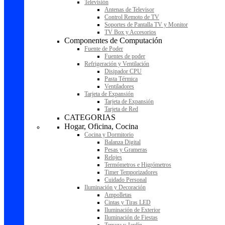
Televisión
Antenas de Televisor
Control Remoto de TV
Soportes de Pantalla TV y Monitor
TV Box y Accesorios
Componentes de Computación
Fuente de Poder
Fuentes de poder
Refrigeración y Ventilación
Disipador CPU
Pasta Térmica
Ventiladores
Tarjeta de Expansión
Tarjeta de Expansión
Tarjeta de Red
CATEGORIAS
Hogar, Oficina, Cocina
Cocina y Dormitorio
Balanza Digital
Pesas y Grameras
Relojes
Termómetros e Higrómetros
Timer Temporizadores
Cuidado Personal
Iluminación y Decoración
Ampolletas
Cintas y Tiras LED
Iluminación de Exterior
Iluminación de Fiestas