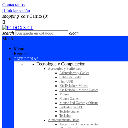
Contactanos

Iniciar sesión
shopping_cart
Carrito
(0)

search
clear
Menú
Menú
Regreso
CATEGORIAS
Tecnologia y Computación
Accesorios y Periféricos
Adaptadores y Cables
Cables de Poder
Hub USB
Kit Teclado + Mouse
Kit Teclado + Mouse Gamer
Mouse
Mouse Gamer
Mouse Pad Gamer y Oficina
Parlantes para PC
Teclado Gamer
Teclados
Almacenamiento Datos
Accesorios Almacenamiento