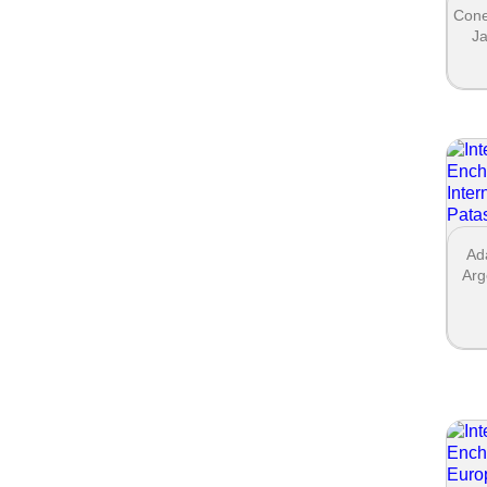
Cone
Ja
Ad
Arg