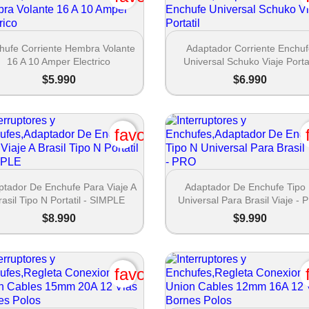
Cancelar
Crear lista de deseos


Vista rápida
Vista rápida
hufe Corriente Hembra Volante
Adaptador Corriente Enchu
16 A 10 Amper Electrico
Universal Schuko Viaje Portat
$5.990
$6.990
favorite_border


Vista rápida
Vista rápida
ptador De Enchufe Para Viaje A
Adaptador De Enchufe Tipo
rasil Tipo N Portatil - SIMPLE
Universal Para Brasil Viaje -
$8.990
$9.990
favorite_border