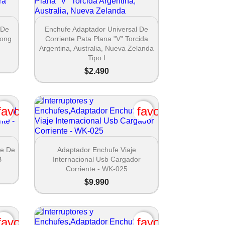

Vista rápida
 De
Enchufe Adaptador Universal De
Kong
Corriente Pata Plana "V" Torcida
Argentina, Australia, Nueva Zelanda
Tipo I
$2.490
favorite_border
favorite_border

Vista rápida
fe De
Adaptador Enchufe Viaje
B
Internacional Usb Cargador
×
Corriente - WK-025
$9.990
favorite_border
favorite_border