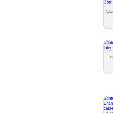
Adap
B