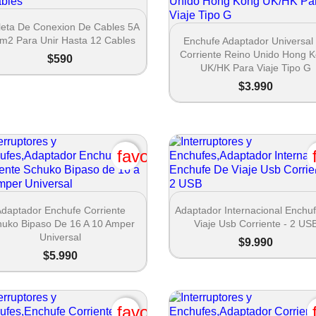

Vista rápida
leta De Conexion De Cables 5A

Vista rápida
m2 Para Unir Hasta 12 Cables
Enchufe Adaptador Universal
Corriente Reino Unido Hong 
$590
UK/HK Para Viaje Tipo G
$3.990
favorite_border


Vista rápida
Vista rápida
daptador Enchufe Corriente
Adaptador Internacional Enchu
huko Bipaso De 16 A 10 Amper
Viaje Usb Corriente - 2 US
Universal
rear lista de deseos
$9.990
$5.990
e de la lista de deseos
favorite_border