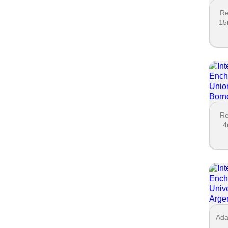
Re
15
Re
4
Ada