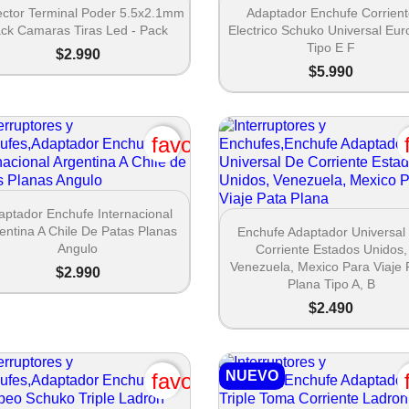


Vista rápida
Vista rápida
ctor Terminal Poder 5.5x2.1mm
Adaptador Enchufe Corrien
ck Camaras Tiras Led - Pack
Electrico Schuko Universal Eu
Tipo E F
$2.990
$5.990
favorite_border

Vista rápida
aptador Enchufe Internacional

Vista rápida
entina A Chile De Patas Planas
Enchufe Adaptador Universal
Angulo
Corriente Estados Unidos,
Venezuela, Mexico Para Viaje 
$2.990
Plana Tipo A, B
$2.490
NUEVO
favorite_border