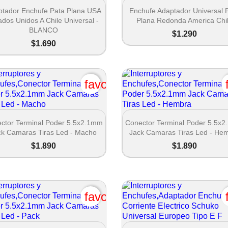


Vista rápida
Vista rápida
ptador Enchufe Pata Plana USA
Enchufe Adaptador Universal 
ados Unidos A Chile Universal -
Plana Redonda America Chi
p_down
BLANCO
$1.290
$1.690
favorite_border


Vista rápida
Vista rápida
ctor Terminal Poder 5.5x2.1mm
Conector Terminal Poder 5.5x
ck Camaras Tiras Led - Macho
Jack Camaras Tiras Led - He
$1.890
$1.890
favorite_border