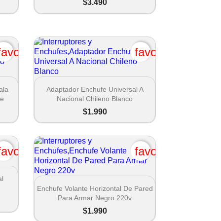
$3.490
favorite_border
favorite_border

Vista rápida
ala
Adaptador Enchufe Universal A
le
Nacional Chileno Blanco
$1.990
favorite_border
favorite_border
al

Vista rápida
Enchufe Volante Horizontal De Pared
Para Armar Negro 220v
$1.990