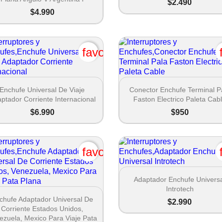
$2.490
$4.990
favorite_border


Vista rápida
Vista rápida
Enchufe Universal De Viaje
Conector Enchufe Terminal P
ptador Corriente Internacional
Faston Electrico Paleta Cab
$6.990
$950
favorite_border

Vista rápida
Adaptador Enchufe Univers
Introtech

Vista rápida
chufe Adaptador Universal De
$2.990
Corriente Estados Unidos,
ezuela, Mexico Para Viaje Pata