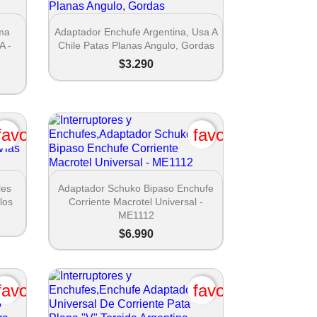

Vista rápida
oma
Adaptador Enchufe Argentina, Usa A
A -
Chile Patas Planas Angulo, Gordas
$3.290
favorite_border
favorite_border

Vista rápida
les
Adaptador Schuko Bipaso Enchufe
los
Corriente Macrotel Universal -
ME1112
$6.990
favorite_border
favorite_border