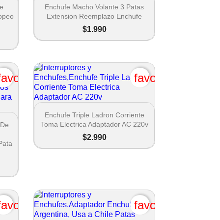

Vista rápida
te
Enchufe Macho Volante 3 Patas
ropeo
Extension Reemplazo Enchufe
$1.990
favorite_border
favorite_border

Vista rápida
Enchufe Triple Ladron Corriente
Toma Electrica Adaptador AC 220v
 De
$2.990
Pata
favorite_border
favorite_border