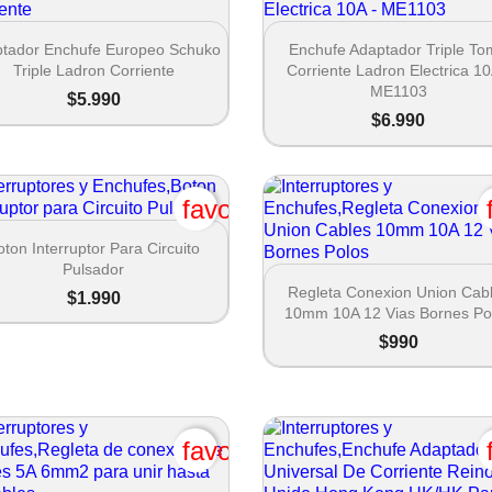


Vista rápida
Vista rápida
tador Enchufe Europeo Schuko
Enchufe Adaptador Triple T
Triple Ladron Corriente
Corriente Ladron Electrica 10
ME1103
$5.990
$6.990
favorite_border

Vista rápida
oton Interruptor Para Circuito
Pulsador

Vista rápida
Regleta Conexion Union Cab
$1.990
10mm 10A 12 Vias Bornes Po
$990
favorite_border