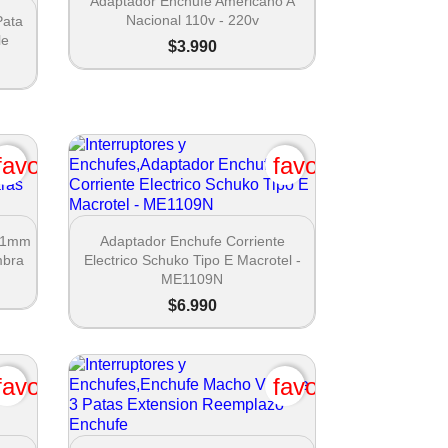
Adaptador Enchufe Americano A
Nacional 110v - 220v
Pata
le
$3.990
favorite_border
favorite_border

Vista rápida
2.1mm
Adaptador Enchufe Corriente
mbra
Electrico Schuko Tipo E Macrotel -
ME1109N
$6.990
favorite_border
favorite_border