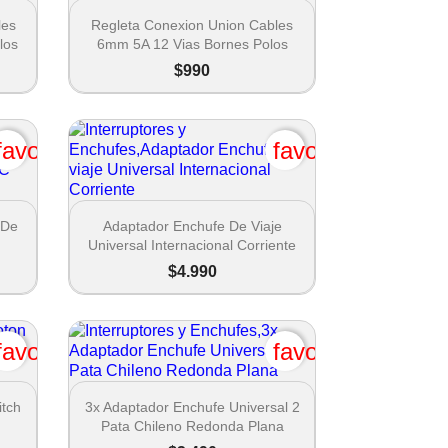

Vista rápida
les
Regleta Conexion Union Cables
los
6mm 5A 12 Vias Bornes Polos
$990
favorite_border
favorite_border

Vista rápida
 De
Adaptador Enchufe De Viaje
Universal Internacional Corriente
$4.990
favorite_border
favorite_border

Vista rápida
itch
3x Adaptador Enchufe Universal 2
Pata Chileno Redonda Plana