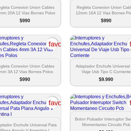


Vista rápida
Vista rápida
gleta Conexion Union Cables
Regleta Conexion Union Cab
mm 20A 12 Vias Bornes Polos
12mm 16A 12 Vias Bornes Po
$990
$990
favorite_border


Vista rápida
Vista rápida
gleta Conexion Union Cables
Adaptador Enchufe Universal
mm 3A 12 Vias Bornes Polos
Viaje Usb Tipo C Corriente
$990
$9.990
favorite_border

Vista rápida
Boton Pulsador Interruptor Sw

Vista rápida
Momentaneo Circuito Pcb
ptador Enchufe Universal Pata
Plana Angulo V Argentina I