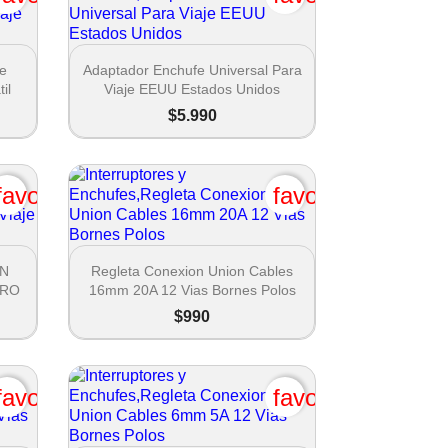

Vista rápida
fe
Adaptador Enchufe Universal Para
il
Viaje EEUU Estados Unidos
$5.990
favorite_border
favorite_border

Vista rápida
 N
Regleta Conexion Union Cables
 PRO
16mm 20A 12 Vias Bornes Polos
$990
favorite_border
favorite_border