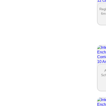
Reg
6m
A
Sc
C
Nombr