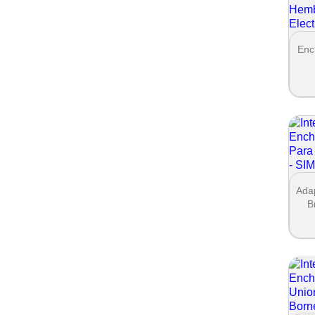
Enc
Ada
B