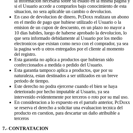
la informacion necesaria sobre su estado en la misma pagina y
si el Usuario accede a comprarlos bajo conocimiento de esta
situacion, no sera aplicable un cambio o devolucion.
En caso de devolucion de dinero, PcDoxx realizara un abono
en el medio de pago que hubiese utilizado el Usuario o la
emision de un cupon de descuento, en un plazo no mayor a
10 dias habiles, luego de haberse aprobado la devolucion, lo
que sera informado debidamente al Usuario por los medio
electronicos que existan como nexo con el comprador, ya sea
la pagina web u otros entregados por el cliente al momento
del registro.
Esta garantia no aplica a productos que hubieran sido
confeccionados a medida o pedido del Usuario.
Esta garantia tampoco aplica a productos, que por su
naturaleza, estan destinados a ser utilizados en un breve
periodo de tiempo.
Este derecho no podra ejercerse cuando el bien se haya
deteriorado por hecho imputable al Usuario, ya sea
intervenido evidentemente por terceros o roto por su mal uso.
En consideracion a lo expuesto en el parrafo anterior, PcDoxx
se reserva el derecho a solicitar una evaluacion tecnica del
producto en cuestion, para descartar un daño atribuible a
terceros
7.- CONTRATACION