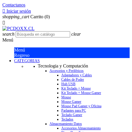
Contactanos

Iniciar sesión
shopping_cart
Carrito
(0)

search
clear
Menú
Menú
Regreso
CATEGORIAS
Tecnologia y Computación
Accesorios y Periféricos
Adaptadores y Cables
Cables de Poder
Hub USB
Kit Teclado + Mouse
Kit Teclado + Mouse Gamer
Mouse
Mouse Gamer
Mouse Pad Gamer y Oficina
Parlantes para PC
Teclado Gamer
Teclados
Almacenamiento Datos
Accesorios Almacenamiento