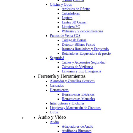
Terraza y Jardín
Oficina y Otros
Artículos de Oficina
Calculadoras
Lapices
Lentes 3D Gamer
Limpieza PC
Webcam y Videoconferencias
Puntos de Venta POS
Código de Barras
Detector Billetes Falsos
Insumos Rotuladora y Etiquetado
Rotuladoras Etiquetadora de precio
Seguridad
Cables y Accesorios Seguridad
Cámaras de Vigilancia
Linternas y Luz Emergencia
Ferretería y Herramientas
Alargador y Zapatillas electricas
Candados
Herramientas
Herramientas Eléctricas
Herramientas Manuales
Interruptores y Enchufes
Limpieza y Mantención de Circuitos
Otros
Audio y Video
Audio
Adaptadores de Audio
Audífonos Bluetooth