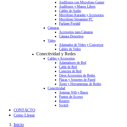
Audífonos con Microfono Gamer
Audífonos y Manos Libres
Cables de Audio
Micrófono Karaoke y Accesorios
Micrófono Streaming PC
Parlante Portátil
Cámaras
Accesorios para Cámaras
Cámara Deportiva
Video
Adaptador de Video y Conversor
Cables de Video
Conectividad y Redes
Cables y Accesorios
Adaptadores de Red
Cable de Red
Conector de Red
Otros Accesorios de Redes
Placas y Soportes de Pared
Tester y Herramientas de Redes
Conectividad
Antenas Wifi y Bases
Puntos de Acceso
Routers
Switch
CONTÁCTO
Como Llegar
Inicio