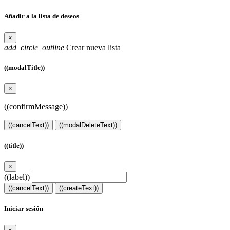
Añadir a la lista de deseos
×
add_circle_outline
Crear nueva lista
((modalTitle))
×
((confirmMessage))
((cancelText))
((modalDeleteText))
((title))
×
((label))
((cancelText))
((createText))
Iniciar sesión