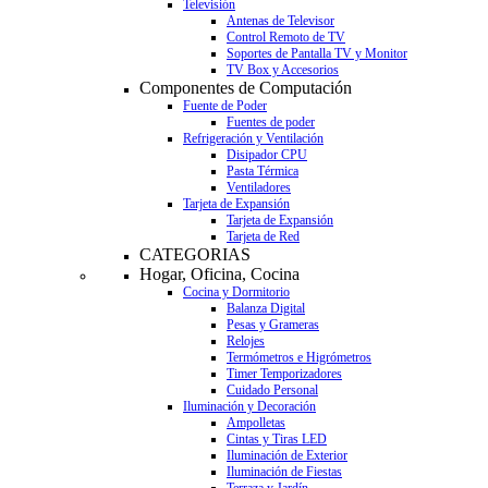
Televisión
Antenas de Televisor
Control Remoto de TV
Soportes de Pantalla TV y Monitor
TV Box y Accesorios
Componentes de Computación
Fuente de Poder
Fuentes de poder
Refrigeración y Ventilación
Disipador CPU
Pasta Térmica
Ventiladores
Tarjeta de Expansión
Tarjeta de Expansión
Tarjeta de Red
CATEGORIAS
Hogar, Oficina, Cocina
Cocina y Dormitorio
Balanza Digital
Pesas y Grameras
Relojes
Termómetros e Higrómetros
Timer Temporizadores
Cuidado Personal
Iluminación y Decoración
Ampolletas
Cintas y Tiras LED
Iluminación de Exterior
Iluminación de Fiestas