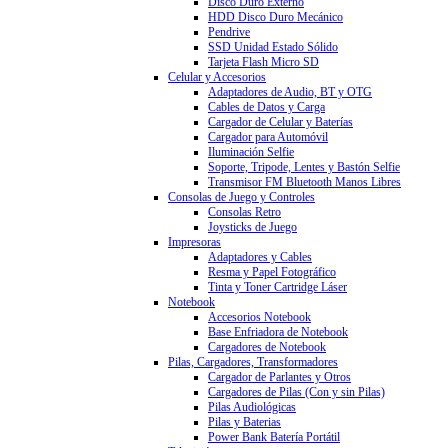
Disco Duro Externo
HDD Disco Duro Mecánico
Pendrive
SSD Unidad Estado Sólido
Tarjeta Flash Micro SD
Celular y Accesorios
Adaptadores de Audio, BT y OTG
Cables de Datos y Carga
Cargador de Celular y Baterías
Cargador para Automóvil
Iluminación Selfie
Soporte, Tripode, Lentes y Bastón Selfie
Transmisor FM Bluetooth Manos Libres
Consolas de Juego y Controles
Consolas Retro
Joysticks de Juego
Impresoras
Adaptadores y Cables
Resma y Papel Fotográfico
Tinta y Toner Cartridge Láser
Notebook
Accesorios Notebook
Base Enfriadora de Notebook
Cargadores de Notebook
Pilas, Cargadores, Transformadores
Cargador de Parlantes y Otros
Cargadores de Pilas (Con y sin Pilas)
Pilas Audiológicas
Pilas y Baterias
Power Bank Batería Portátil