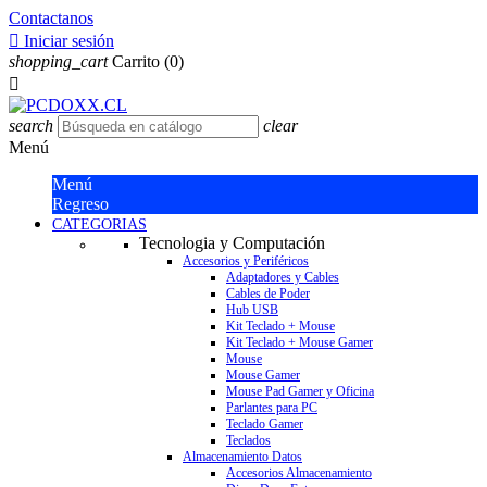
Contactanos

Iniciar sesión
shopping_cart
Carrito
(0)

search
clear
Menú
Menú
Regreso
CATEGORIAS
Tecnologia y Computación
Accesorios y Periféricos
Adaptadores y Cables
Cables de Poder
Hub USB
Kit Teclado + Mouse
Kit Teclado + Mouse Gamer
Mouse
Mouse Gamer
Mouse Pad Gamer y Oficina
Parlantes para PC
Teclado Gamer
Teclados
Almacenamiento Datos
Accesorios Almacenamiento