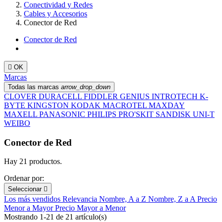
Conectividad y Redes
Cables y Accesorios
Conector de Red
Conector de Red

OK
Marcas
Todas las marcas
arrow_drop_down
CLOVER
DURACELL
FIDDLER
GENIUS
INTROTECH
K-
BYTE
KINGSTON
KODAK
MACROTEL
MAXDAY
MAXELL
PANASONIC
PHILIPS
PRO'SKIT
SANDISK
UNI-T
WEIBO
Conector de Red
Hay 21 productos.
Ordenar por:
Seleccionar

Los más vendidos
Relevancia
Nombre, A a Z
Nombre, Z a A
Precio
Menor a Mayor
Precio Mayor a Menor
Mostrando 1-21 de 21 artículo(s)