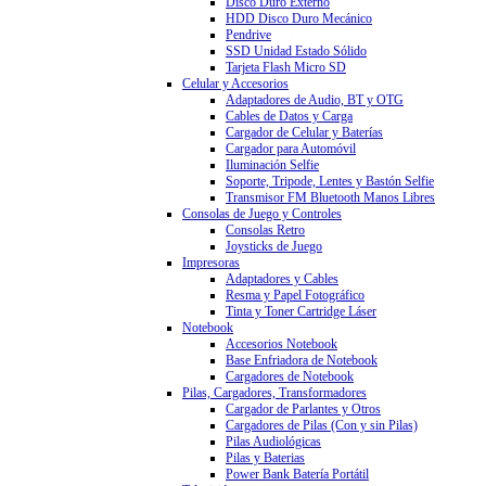
Disco Duro Externo
HDD Disco Duro Mecánico
Pendrive
SSD Unidad Estado Sólido
Tarjeta Flash Micro SD
Celular y Accesorios
Adaptadores de Audio, BT y OTG
Cables de Datos y Carga
Cargador de Celular y Baterías
Cargador para Automóvil
Iluminación Selfie
Soporte, Tripode, Lentes y Bastón Selfie
Transmisor FM Bluetooth Manos Libres
Consolas de Juego y Controles
Consolas Retro
Joysticks de Juego
Impresoras
Adaptadores y Cables
Resma y Papel Fotográfico
Tinta y Toner Cartridge Láser
Notebook
Accesorios Notebook
Base Enfriadora de Notebook
Cargadores de Notebook
Pilas, Cargadores, Transformadores
Cargador de Parlantes y Otros
Cargadores de Pilas (Con y sin Pilas)
Pilas Audiológicas
Pilas y Baterias
Power Bank Batería Portátil