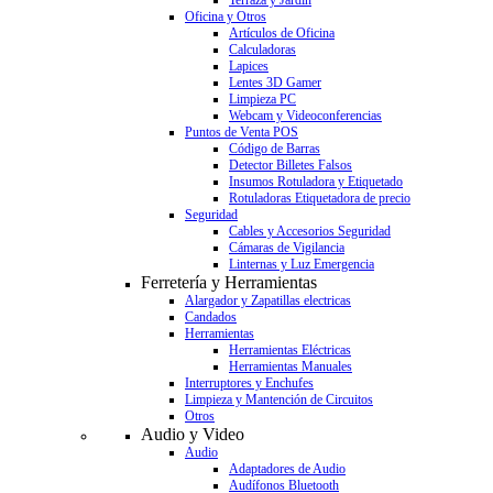
Terraza y Jardín
Oficina y Otros
Artículos de Oficina
Calculadoras
Lapices
Lentes 3D Gamer
Limpieza PC
Webcam y Videoconferencias
Puntos de Venta POS
Código de Barras
Detector Billetes Falsos
Insumos Rotuladora y Etiquetado
Rotuladoras Etiquetadora de precio
Seguridad
Cables y Accesorios Seguridad
Cámaras de Vigilancia
Linternas y Luz Emergencia
Ferretería y Herramientas
Alargador y Zapatillas electricas
Candados
Herramientas
Herramientas Eléctricas
Herramientas Manuales
Interruptores y Enchufes
Limpieza y Mantención de Circuitos
Otros
Audio y Video
Audio
Adaptadores de Audio
Audífonos Bluetooth