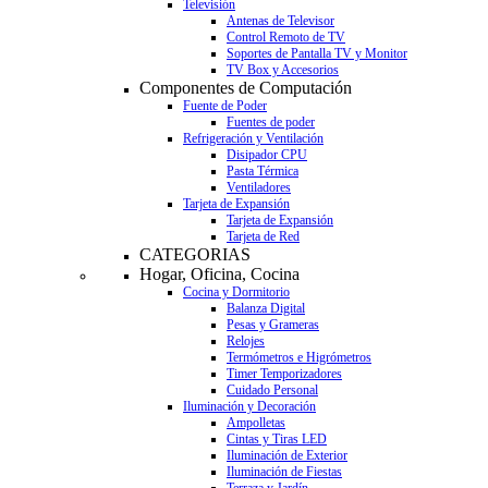
Televisión
Antenas de Televisor
Control Remoto de TV
Soportes de Pantalla TV y Monitor
TV Box y Accesorios
Componentes de Computación
Fuente de Poder
Fuentes de poder
Refrigeración y Ventilación
Disipador CPU
Pasta Térmica
Ventiladores
Tarjeta de Expansión
Tarjeta de Expansión
Tarjeta de Red
CATEGORIAS
Hogar, Oficina, Cocina
Cocina y Dormitorio
Balanza Digital
Pesas y Grameras
Relojes
Termómetros e Higrómetros
Timer Temporizadores
Cuidado Personal
Iluminación y Decoración
Ampolletas
Cintas y Tiras LED
Iluminación de Exterior
Iluminación de Fiestas