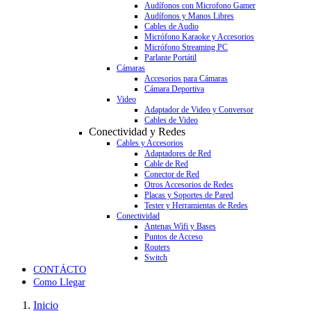
Audífonos con Microfono Gamer
Audífonos y Manos Libres
Cables de Audio
Micrófono Karaoke y Accesorios
Micrófono Streaming PC
Parlante Portátil
Cámaras
Accesorios para Cámaras
Cámara Deportiva
Video
Adaptador de Video y Conversor
Cables de Video
Conectividad y Redes
Cables y Accesorios
Adaptadores de Red
Cable de Red
Conector de Red
Otros Accesorios de Redes
Placas y Soportes de Pared
Tester y Herramientas de Redes
Conectividad
Antenas Wifi y Bases
Puntos de Acceso
Routers
Switch
CONTÁCTO
Como Llegar
Inicio