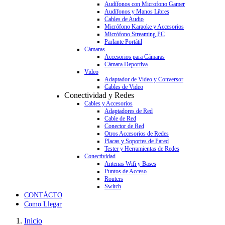
Audífonos con Microfono Gamer
Audífonos y Manos Libres
Cables de Audio
Micrófono Karaoke y Accesorios
Micrófono Streaming PC
Parlante Portátil
Cámaras
Accesorios para Cámaras
Cámara Deportiva
Video
Adaptador de Video y Conversor
Cables de Video
Conectividad y Redes
Cables y Accesorios
Adaptadores de Red
Cable de Red
Conector de Red
Otros Accesorios de Redes
Placas y Soportes de Pared
Tester y Herramientas de Redes
Conectividad
Antenas Wifi y Bases
Puntos de Acceso
Routers
Switch
CONTÁCTO
Como Llegar
Inicio