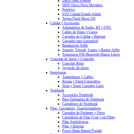
Disco Duro Externo
HDD Disco Duro Mecánico
Pendrive
SSD Unidad Estado Sólido
Tarjeta Flash Micro SD
Celular y Accesorios
Adaptadores de Audio, BT y OTG
Cables de Datos y Carga
Cargador de Celular y Baterías
Cargador para Automóvil
Iluminación Selfie
Soporte, Tripode, Lentes y Bastón Selfie
Transmisor FM Bluetooth Manos Libres
Consolas de Juego y Controles
Consolas Retro
Joysticks de Juego
Impresoras
Adaptadores y Cables
Resma y Papel Fotográfico
Tinta y Toner Cartridge Láser
Notebook
Accesorios Notebook
Base Enfriadora de Notebook
Cargadores de Notebook
Pilas, Cargadores, Transformadores
Cargador de Parlantes y Otros
Cargadores de Pilas (Con y sin Pilas)
Pilas Audiológicas
Pilas y Baterias
Power Bank Batería Portátil