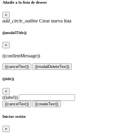
Añadir a la lista de deseos
×
add_circle_outline
Crear nueva lista
((modalTitle))
×
((confirmMessage))
((cancelText))
((modalDeleteText))
((title))
×
((label))
((cancelText))
((createText))
Iniciar sesión
×