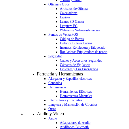
Terraza y Jardín
Oficina y Otros
Artículos de Oficina
Calculadoras
Lapices
Lentes 3D Gamer
Limpieza PC
Webcam y Videoconferencias
Puntos de Venta POS
Código de Barras
Detector Billetes Falsos
Insumos Rotuladora y Etiquetado
Rotuladoras Etiquetadora de precio
Seguridad
Cables y Accesorios Seguridad
Cámaras de Vigilancia
Linternas y Luz Emergencia
Ferretería y Herramientas
Alargador y Zapatillas electricas
Candados
Herramientas
Herramientas Eléctricas
Herramientas Manuales
Interruptores y Enchufes
Limpieza y Mantención de Circuitos
Otros
Audio y Video
Audio
Adaptadores de Audio
Audífonos Bluetooth