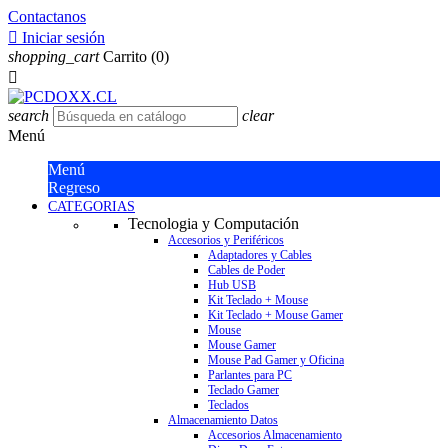
Contactanos

Iniciar sesión
shopping_cart
Carrito
(0)

search
clear
Menú
Menú
Regreso
CATEGORIAS
Tecnologia y Computación
Accesorios y Periféricos
Adaptadores y Cables
Cables de Poder
Hub USB
Kit Teclado + Mouse
Kit Teclado + Mouse Gamer
Mouse
Mouse Gamer
Mouse Pad Gamer y Oficina
Parlantes para PC
Teclado Gamer
Teclados
Almacenamiento Datos
Accesorios Almacenamiento