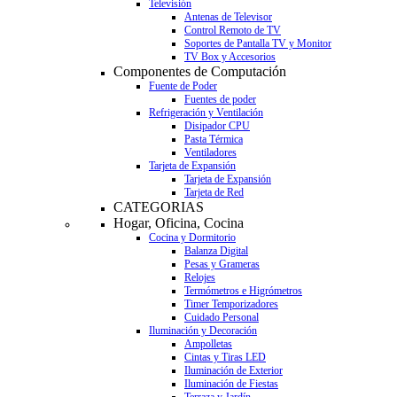
Televisión
Antenas de Televisor
Control Remoto de TV
Soportes de Pantalla TV y Monitor
TV Box y Accesorios
Componentes de Computación
Fuente de Poder
Fuentes de poder
Refrigeración y Ventilación
Disipador CPU
Pasta Térmica
Ventiladores
Tarjeta de Expansión
Tarjeta de Expansión
Tarjeta de Red
CATEGORIAS
Hogar, Oficina, Cocina
Cocina y Dormitorio
Balanza Digital
Pesas y Grameras
Relojes
Termómetros e Higrómetros
Timer Temporizadores
Cuidado Personal
Iluminación y Decoración
Ampolletas
Cintas y Tiras LED
Iluminación de Exterior
Iluminación de Fiestas