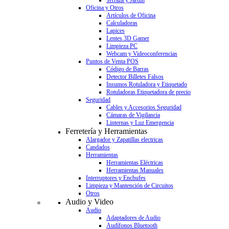
Terraza y Jardín
Oficina y Otros
Artículos de Oficina
Calculadoras
Lapices
Lentes 3D Gamer
Limpieza PC
Webcam y Videoconferencias
Puntos de Venta POS
Código de Barras
Detector Billetes Falsos
Insumos Rotuladora y Etiquetado
Rotuladoras Etiquetadora de precio
Seguridad
Cables y Accesorios Seguridad
Cámaras de Vigilancia
Linternas y Luz Emergencia
Ferretería y Herramientas
Alargador y Zapatillas electricas
Candados
Herramientas
Herramientas Eléctricas
Herramientas Manuales
Interruptores y Enchufes
Limpieza y Mantención de Circuitos
Otros
Audio y Video
Audio
Adaptadores de Audio
Audífonos Bluetooth