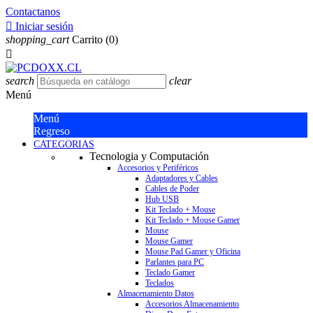
Contactanos

Iniciar sesión
shopping_cart
Carrito
(0)

search
clear
Menú
Menú
Regreso
CATEGORIAS
Tecnologia y Computación
Accesorios y Periféricos
Adaptadores y Cables
Cables de Poder
Hub USB
Kit Teclado + Mouse
Kit Teclado + Mouse Gamer
Mouse
Mouse Gamer
Mouse Pad Gamer y Oficina
Parlantes para PC
Teclado Gamer
Teclados
Almacenamiento Datos
Accesorios Almacenamiento