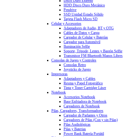
Disco Duro Externo
HDD Disco Duro Mecánico
Pendrive
SSD Unidad Estado Sólido
Tarjeta Flash Micro SD
Celular y Accesorios
Adaptadores de Audio, BT y OTG
Cables de Datos y Carga
Cargador de Celular y Baterías
Cargador para Automóvil
Iluminación Selfie
Soporte, Tripode, Lentes y Bastón Selfie
Transmisor FM Bluetooth Manos Libres
Consolas de Juego y Controles
Consolas Retro
Joysticks de Juego
Impresoras
Adaptadores y Cables
Resma y Papel Fotográfico
Tinta y Toner Cartridge Láser
Notebook
Accesorios Notebook
Base Enfriadora de Notebook
Cargadores de Notebook
Pilas, Cargadores, Transformadores
Cargador de Parlantes y Otros
Cargadores de Pilas (Con y sin Pilas)
Pilas Audiológicas
Pilas y Baterias
Power Bank Batería Portátil