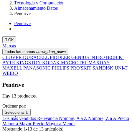
Tecnologia y Computación
Almacenamiento Datos
Pendrive
Pendrive

OK
Marcas
Todas las marcas
arrow_drop_down
CLOVER
DURACELL
FIDDLER
GENIUS
INTROTECH
K-
BYTE
KINGSTON
KODAK
MACROTEL
MAXDAY
MAXELL
PANASONIC
PHILIPS
PRO'SKIT
SANDISK
UNI-T
WEIBO
Pendrive
Hay 13 productos.
Ordenar por:
Seleccionar

Los más vendidos
Relevancia
Nombre, A a Z
Nombre, Z a A
Precio
Menor a Mayor
Precio Mayor a Menor
Mostrando 1-13 de 13 artículo(s)