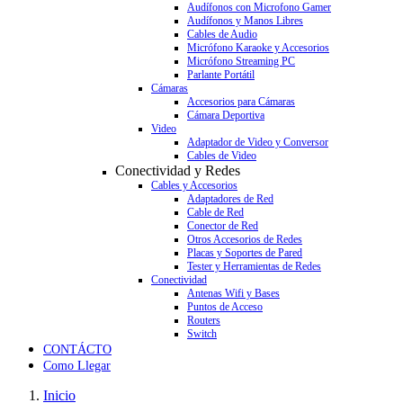
Audífonos con Microfono Gamer
Audífonos y Manos Libres
Cables de Audio
Micrófono Karaoke y Accesorios
Micrófono Streaming PC
Parlante Portátil
Cámaras
Accesorios para Cámaras
Cámara Deportiva
Video
Adaptador de Video y Conversor
Cables de Video
Conectividad y Redes
Cables y Accesorios
Adaptadores de Red
Cable de Red
Conector de Red
Otros Accesorios de Redes
Placas y Soportes de Pared
Tester y Herramientas de Redes
Conectividad
Antenas Wifi y Bases
Puntos de Acceso
Routers
Switch
CONTÁCTO
Como Llegar
Inicio