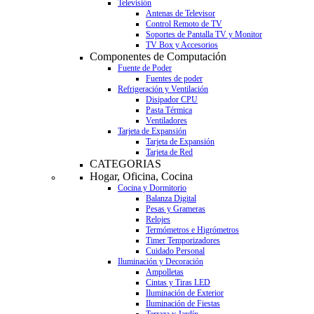
Televisión
Antenas de Televisor
Control Remoto de TV
Soportes de Pantalla TV y Monitor
TV Box y Accesorios
Componentes de Computación
Fuente de Poder
Fuentes de poder
Refrigeración y Ventilación
Disipador CPU
Pasta Térmica
Ventiladores
Tarjeta de Expansión
Tarjeta de Expansión
Tarjeta de Red
CATEGORIAS
Hogar, Oficina, Cocina
Cocina y Dormitorio
Balanza Digital
Pesas y Grameras
Relojes
Termómetros e Higrómetros
Timer Temporizadores
Cuidado Personal
Iluminación y Decoración
Ampolletas
Cintas y Tiras LED
Iluminación de Exterior
Iluminación de Fiestas