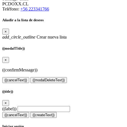
PCDOXX.CL
Teléfono:
+56 223341766
Añadir a la lista de deseos
×
add_circle_outline
Crear nueva lista
((modalTitle))
×
((confirmMessage))
((cancelText))
((modalDeleteText))
((title))
×
((label))
((cancelText))
((createText))
Iniciar sesión