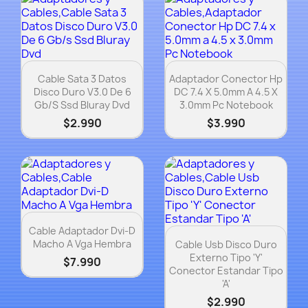
Vista rápida
Vista rápida


Cable Sata 3 Datos
Adaptador Conector Hp
Disco Duro V3.0 De 6
DC 7.4 X 5.0mm A 4.5 X
Gb/s Ssd Bluray Dvd
3.0mm Pc Notebook
$2.990
$3.990
Vista rápida

Cable Adaptador Dvi-D
Vista rápida

Macho A Vga Hembra
Cable Usb Disco Duro
Externo Tipo 'Y'
$7.990
Conector Estandar Tipo
'A'
$2.990