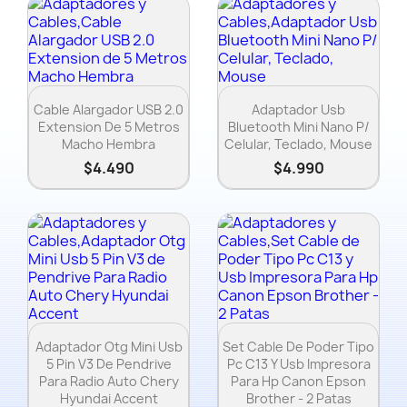
Vista rápida
Vista rápida


Cable Alargador USB 2.0
Adaptador Usb
Extension De 5 Metros
Bluetooth Mini Nano P/
Macho Hembra
Celular, Teclado, Mouse
$4.490
$4.990
Vista rápida
Vista rápida


Adaptador Otg Mini Usb
Set Cable De Poder Tipo
5 Pin V3 De Pendrive
Pc C13 Y Usb Impresora
Para Radio Auto Chery
Para Hp Canon Epson
Hyundai Accent
Brother - 2 Patas