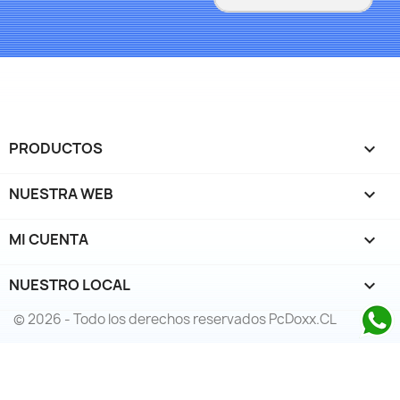
PRODUCTOS

NUESTRA WEB

MI CUENTA

NUESTRO LOCAL
keyboard_arrow_down
© 2026 - Todo los derechos reservados PcDoxx.CL