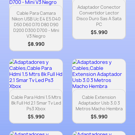
Vista rápida

Adaptador Conector
Vista rápida

Convertidor Lector
Cable Para Camara
Disco Duro Sas A Sata
Nikon USB Uc E4 E5 D40
PC
D50 D60 D70 D80 D90
D200 D300 D700 - Mini
$5.990
V3 Negro
$8.990
Vista rápida
Vista rápida


Cable Para Hdmi 1.5 Mtrs
Cable Extension
8k Full Hd 2.1 Smar Tv Led
Adaptador Usb 3.0 3
Ps3 Xbox
Metros Macho Hembra
$5.990
$5.990