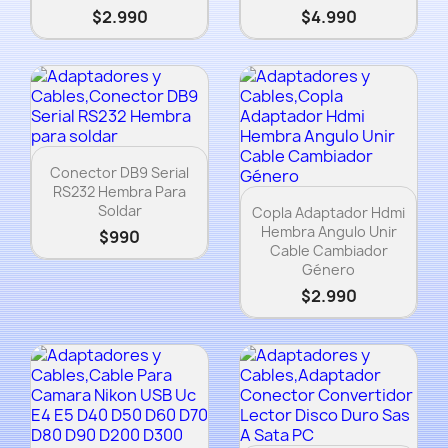
$2.990
$4.990
Vista rápida

Conector DB9 Serial
RS232 Hembra Para
Vista rápida

Soldar
Copla Adaptador Hdmi
Hembra Angulo Unir
$990
Cable Cambiador
Género
$2.990