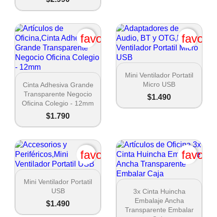
favorite_border
favori

Vista rápida
Mini Ventilador Portatil

Vista rápida
Micro USB
Cinta Adhesiva Grande
Transparente Negocio
$1.490
Oficina Colegio - 12mm
$1.790
favorite_border
favori

Vista rápida
Mini Ventilador Portatil

Vista rápida
USB
3x Cinta Huincha
Embalaje Ancha
$1.490
Transparente Embalar