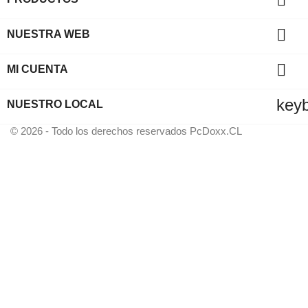

NUESTRA WEB

MI CUENTA
key
NUESTRO LOCAL
© 2026 - Todo los derechos reservados PcDoxx.CL