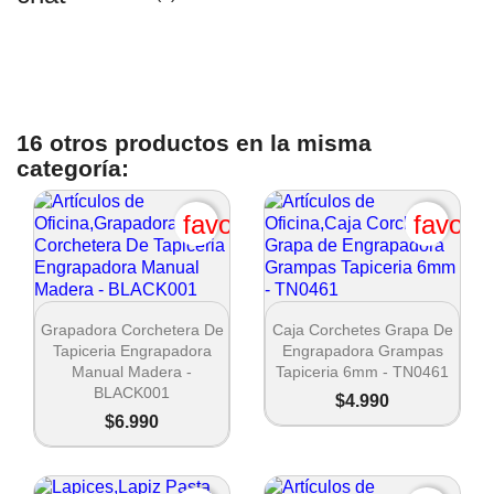
16 otros productos en la misma
categoría:
favorite_border
favori


Vista rápida
Vista rápida
Grapadora Corchetera De
Caja Corchetes Grapa De
Tapiceria Engrapadora
Engrapadora Grampas
Manual Madera -
Tapiceria 6mm - TN0461
BLACK001
$4.990
$6.990