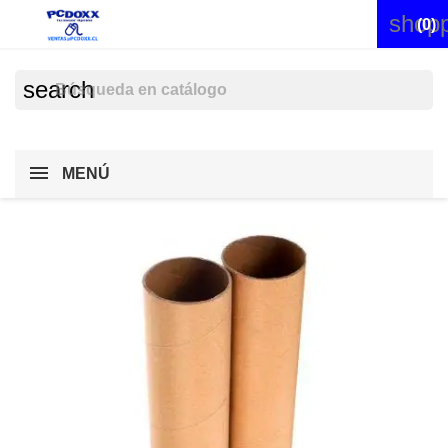
shopp


(0)
search
MENÚ