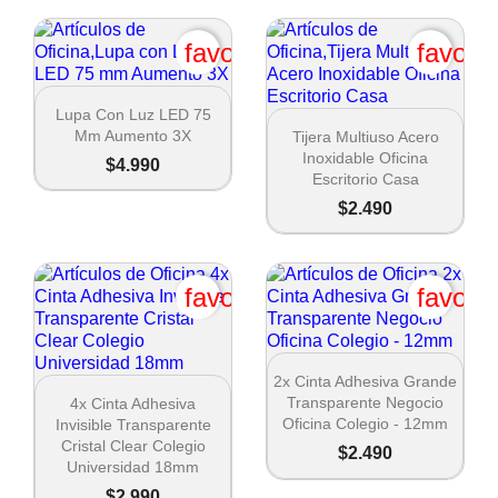
favorite_border
favori

Vista rápida
Lupa Con Luz LED 75

Vista rápida
Mm Aumento 3X
Tijera Multiuso Acero
Inoxidable Oficina
$4.990
Escritorio Casa
$2.490
favorite_border
favori

Vista rápida
2x Cinta Adhesiva Grande

Vista rápida
Transparente Negocio
4x Cinta Adhesiva
Oficina Colegio - 12mm
Invisible Transparente
Cristal Clear Colegio
$2.490
Universidad 18mm
$2.990