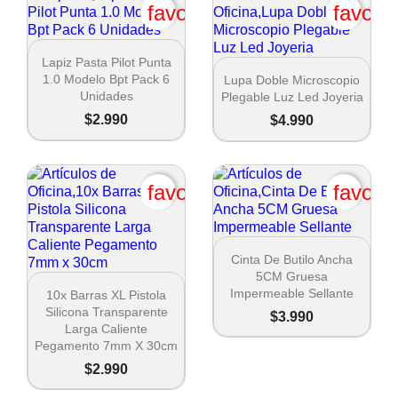
favorite_border
favori

Vista rápida
Lapiz Pasta Pilot Punta

Vista rápida
1.0 Modelo Bpt Pack 6
Lupa Doble Microscopio
Unidades
Plegable Luz Led Joyeria
$2.990
$4.990
Crear lista de deseos
favorite_border
favori
Nombre de la lista de deseos

Vista rápida
Cinta De Butilo Ancha
5CM Gruesa

Vista rápida
Impermeable Sellante
10x Barras XL Pistola
Cancel
Silicona Transparente
$3.990
Larga Caliente
Crear lista de deseos
Pegamento 7mm X 30cm
$2.990