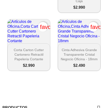
Caja
$2.990
favorite_border
favori


Vista rápida
Vista rápida
Corta Carton Cutter
Cinta Adhesiva Grande
Cartonero Retractil
Transparente Cristal
Papeleria Cortante
Negocio Oficina - 18mm
$2.990
$2.490

PRODUCTOS