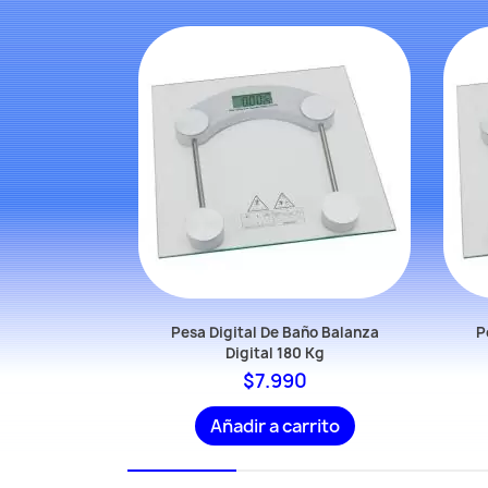
ño Balanza
Pesa Digital De Baño Balanza
P
 Kg
Digital 180 Kg
0
$7.990
rrito
Añadir a carrito