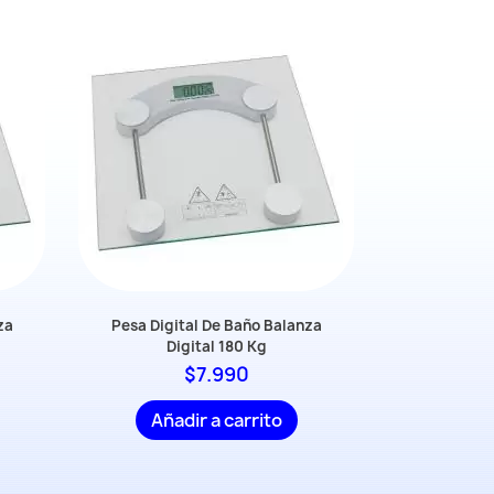
za
Pesa Digital De Baño Balanza
Pesa Digi
Digital 180 Kg
Di
$7.990
Añadir a carrito
Añad