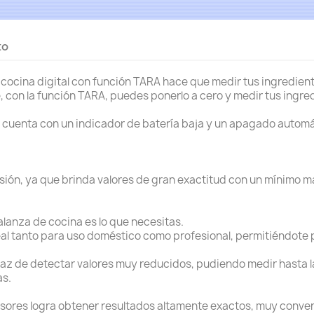
to
de cocina digital con función TARA hace que medir tus ingredie
e, con la función TARA, puedes ponerlo a cero y medir tus ingred
cuenta con un indicador de batería baja y un apagado automát
isión, ya que brinda valores de gran exactitud con un mínimo m
lanza de cocina es lo que necesitas.
l tanto para uso doméstico como profesional, permitiéndote p
capaz de detectar valores muy reducidos, pudiendo medir hasta 
as.
sores logra obtener resultados altamente exactos, muy conven