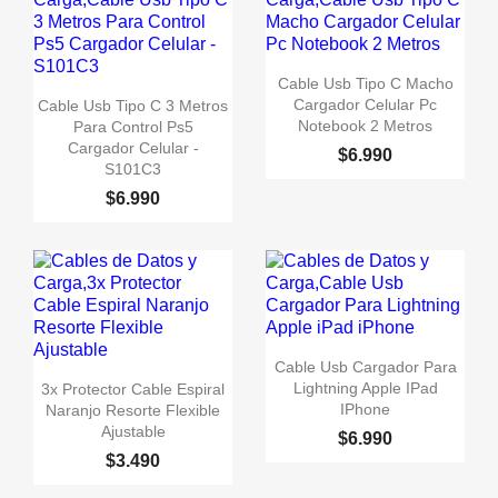

Vista rápida
Cable Usb Tipo C Macho

Vista rápida
Cargador Celular Pc
Cable Usb Tipo C 3 Metros
Notebook 2 Metros
Para Control Ps5
Cargador Celular -
$6.990
S101C3
$6.990

Vista rápida
Cable Usb Cargador Para

Vista rápida
Lightning Apple IPad
3x Protector Cable Espiral
IPhone
Naranjo Resorte Flexible
Ajustable
$6.990
$3.490