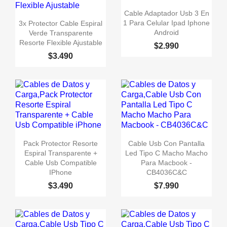

Vista rápida
Cable Adaptador Usb 3 En

Vista rápida
1 Para Celular Ipad Iphone
3x Protector Cable Espiral
Android
Verde Transparente
Resorte Flexible Ajustable
$2.990
$3.490


Vista rápida
Vista rápida
Pack Protector Resorte
Cable Usb Con Pantalla
Espiral Transparente +
Led Tipo C Macho Macho
Cable Usb Compatible
Para Macbook -
IPhone
CB4036C&C
$3.490
$7.990