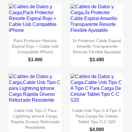


Vista rápida
Vista rápida
Pack Protector Resorte
3x Protector Cable Espiral
Espiral Rojo + Cable Usb
Amarillo Transparente
Compatible IPhone
Resorte Flexible Ajustable
$3.490
$3.490


Vista rápida
Vista rápida
Cable Usb Tipo C Para
Cable Usb Tipo C A Tipo C
Lightning Iphone Carga
Para Carga De Celular
Rapida Grueso Reforzado
Tablet Tipo C-C S20
Resistente
$4.990