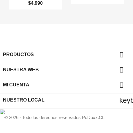
$4.990

PRODUCTOS

NUESTRA WEB

MI CUENTA
key
NUESTRO LOCAL
© 2026 - Todo los derechos reservados PcDoxx.CL