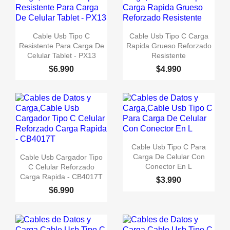


Vista rápida
Vista rápida
Cable Usb Tipo C
Cable Usb Tipo C Carga
Resistente Para Carga De
Rapida Grueso Reforzado
Celular Tablet - PX13
Resistente
$6.990
$4.990

Vista rápida
Cable Usb Tipo C Para

Vista rápida
Carga De Celular Con
Cable Usb Cargador Tipo
Conector En L
C Celular Reforzado
Carga Rapida - CB4017T
$3.990
$6.990