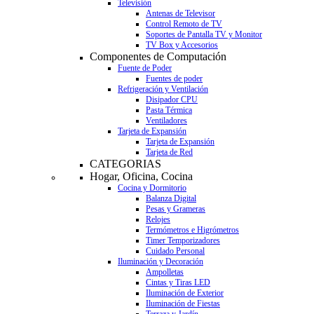
Televisión
Antenas de Televisor
Control Remoto de TV
Soportes de Pantalla TV y Monitor
TV Box y Accesorios
Componentes de Computación
Fuente de Poder
Fuentes de poder
Refrigeración y Ventilación
Disipador CPU
Pasta Térmica
Ventiladores
Tarjeta de Expansión
Tarjeta de Expansión
Tarjeta de Red
CATEGORIAS
Hogar, Oficina, Cocina
Cocina y Dormitorio
Balanza Digital
Pesas y Grameras
Relojes
Termómetros e Higrómetros
Timer Temporizadores
Cuidado Personal
Iluminación y Decoración
Ampolletas
Cintas y Tiras LED
Iluminación de Exterior
Iluminación de Fiestas