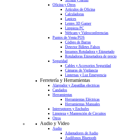
Terraza y Jardín
Oficina y Otros
Artículos de Oficina
Calculadoras
Lapices
Lentes 3D Gamer
Limpieza PC
Webcam y Videoconferencias
Puntos de Venta POS
Código de Barras
Detector Billetes Falsos
Insumos Rotuladora y Etiquetado
Rotuladoras Etiquetadora de precio
Seguridad
Cables y Accesorios Seguridad
Cámaras de Vigilancia
Linternas y Luz Emergencia
Ferretería y Herramientas
Alargador y Zapatillas electricas
Candados
Herramientas
Herramientas Eléctricas
Herramientas Manuales
Interruptores y Enchufes
Limpieza y Mantención de Circuitos
Otros
Audio y Video
Audio
Adaptadores de Audio
Audífonos Bluetooth