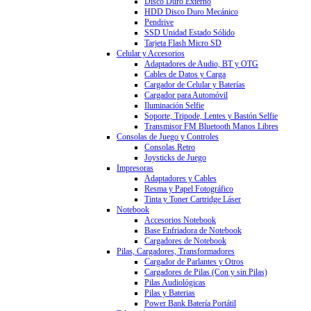
Disco Duro Externo
HDD Disco Duro Mecánico
Pendrive
SSD Unidad Estado Sólido
Tarjeta Flash Micro SD
Celular y Accesorios
Adaptadores de Audio, BT y OTG
Cables de Datos y Carga
Cargador de Celular y Baterías
Cargador para Automóvil
Iluminación Selfie
Soporte, Tripode, Lentes y Bastón Selfie
Transmisor FM Bluetooth Manos Libres
Consolas de Juego y Controles
Consolas Retro
Joysticks de Juego
Impresoras
Adaptadores y Cables
Resma y Papel Fotográfico
Tinta y Toner Cartridge Láser
Notebook
Accesorios Notebook
Base Enfriadora de Notebook
Cargadores de Notebook
Pilas, Cargadores, Transformadores
Cargador de Parlantes y Otros
Cargadores de Pilas (Con y sin Pilas)
Pilas Audiológicas
Pilas y Baterias
Power Bank Batería Portátil