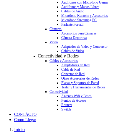
Audífonos con Microfono Gamer
Audífonos y Manos Libres
Cables de Audio
Micrófono Karaoke y Accesorios
Micrófono Streaming PC
Parlante Portátil
Cámaras
Accesorios para Cámaras
Cámara Deportiva
Video
Adaptador de Video y Conversor
Cables de Video
Conectividad y Redes
Cables y Accesorios
Adaptadores de Red
Cable de Red
Conector de Red
Otros Accesorios de Redes
Placas y Soportes de Pared
Tester y Herramientas de Redes
Conectividad
Antenas Wifi y Bases
Puntos de Acceso
Routers
Switch
CONTÁCTO
Como Llegar
Inicio