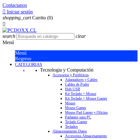
Contactanos

Iniciar sesión
shopping_cart
Carrito
(0)

search
clear
Menú
Menú
Regreso
CATEGORIAS
Tecnologia y Computación
Accesorios y Periféricos
Adaptadores y Cables
Cables de Poder
Hub USB
Kit Teclado + Mouse
Kit Teclado + Mouse Gamer
Mouse
Mouse Gamer
Mouse Pad Gamer y Oficina
Parlantes para PC
Teclado Gamer
Teclados
Almacenamiento Datos
Accesorios Almacenamiento