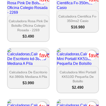

Vista rápida
Calculadora Cientifica Fx-

Vista rápida
350ms2 Casio
Calculadora Rosa Pink De
Bolsillo Oficina Colegio
$16.980
Rosada - 2269
$3.490
favorite_border
favori


Vista rápida
Vista rápida
Calculadora De Escritorio
Calculadora Mini Portatil
Kd-3866b Mediana A Pila
KK510D Pequeña De
Bolsillo
$3.990
$2.490