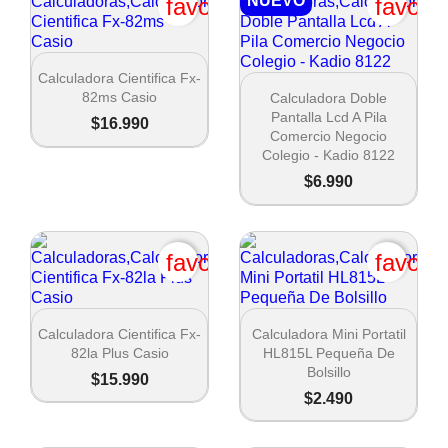
NUEVO
favorite_border
favori

Vista rápida
Calculadora Cientifica Fx-

Vista rápida
82ms Casio
Calculadora Doble
Pantalla Lcd A Pila
$16.990
Comercio Negocio
Colegio - Kadio 8122
$6.990
favorite_border
favori


Vista rápida
Vista rápida
Calculadora Cientifica Fx-
Calculadora Mini Portatil
82la Plus Casio
HL815L Pequeña De
Bolsillo
$15.990
$2.490