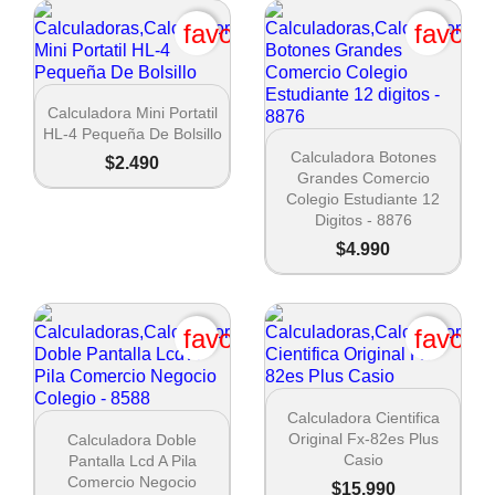
favorite_border
favori

Vista rápida
Calculadora Mini Portatil
HL-4 Pequeña De Bolsillo

Vista rápida
Calculadora Botones
$2.490
Grandes Comercio
Colegio Estudiante 12
Digitos - 8876
$4.990
favorite_border
favori

Vista rápida
Calculadora Cientifica

Vista rápida
Original Fx-82es Plus
Calculadora Doble
Casio
Pantalla Lcd A Pila
Comercio Negocio
$15.990