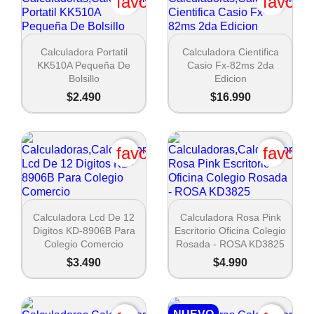
favorite_border
favori
Crear lista de deseos


Vista rápida
Vista rápida
Calculadora Portatil
Calculadora Cientifica
KK510A Pequeña De
Casio Fx-82ms 2da
Nombre de la lista de deseos
Bolsillo
Edicion
$2.490
$16.990
Cancel
favorite_border
favori
Crear lista de deseos


Vista rápida
Vista rápida
Calculadora Lcd De 12
Calculadora Rosa Pink
Digitos KD-8906B Para
Escritorio Oficina Colegio
Colegio Comercio
Rosada - ROSA KD3825
$3.490
$4.990