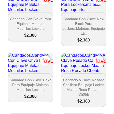


Vista rápida
Vista rápida
Candado Con Clave Para
Candado Con Clave New
Equipaje Maletas
Black Para
Mochilas Lockers
Lockers,maletas, Equipaje
Etc.
$2.380
$2.380
favorite_border
favori


Vista rápida
Vista rápida
Candado Con Clave Ch7a
Candado A Clave Rosado
Para Equipaje Maletas
Casillero Equipaje Locker
Mochilas Lockers
Maleta Rosa Rosado
Ch05b
$2.380
$2.380