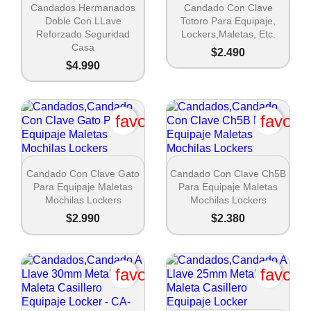


Vista rápida
Vista rápida
Candados Hermanados
Candado Con Clave
Doble Con LLave
Totoro Para Equipaje,
Reforzado Seguridad
Lockers,maletas, Etc.
Casa
$2.490
$4.990
favorite_border
favori


Crear lista de deseos
Vista rápida
Vista rápida
Candado Con Clave Gato
Candado Con Clave Ch5B
Para Equipaje Maletas
Para Equipaje Maletas
Mochilas Lockers
Mochilas Lockers
Nombre de la lista de deseos
$2.990
$2.380
favorite_border
favori
Cancel
Crear lista de deseos