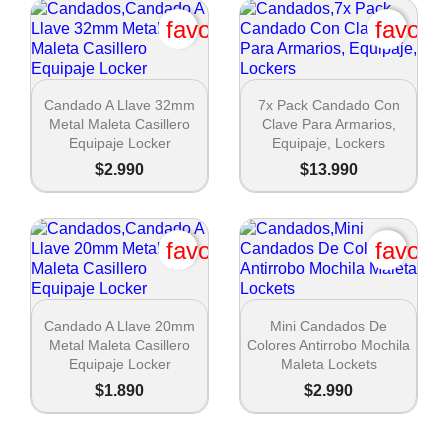
favorite_border
favori


Vista rápida
Vista rápida
Candado A Llave 32mm
7x Pack Candado Con
Metal Maleta Casillero
Clave Para Armarios,
Equipaje Locker
Equipaje, Lockers
$2.990
$13.990
favorite_border
favori


Vista rápida
Vista rápida
Candado A Llave 20mm
Mini Candados De
Metal Maleta Casillero
Colores Antirrobo Mochila
Equipaje Locker
Maleta Lockets
$1.890
$2.990