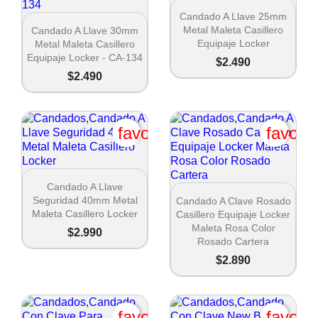

Vista rápida
Candado A Llave 25mm

Vista rápida
Metal Maleta Casillero
Candado A Llave 30mm
Equipaje Locker
Metal Maleta Casillero
Equipaje Locker - CA-134
$2.490
$2.490
favorite_border
favori

Vista rápida
Candado A Llave

Vista rápida
Seguridad 40mm Metal
Candado A Clave Rosado
Maleta Casillero Locker
Casillero Equipaje Locker
Maleta Rosa Color
$2.990
Rosado Cartera
$2.890
favorite_border
favori