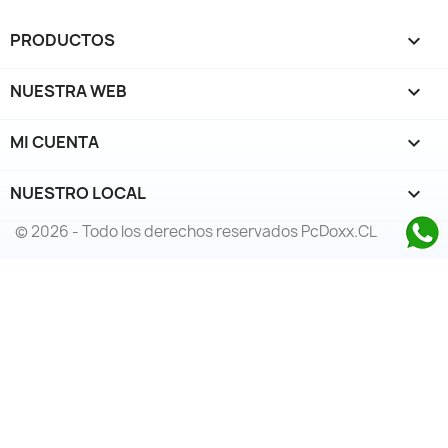
PRODUCTOS

NUESTRA WEB

MI CUENTA

NUESTRO LOCAL
keyboard_arrow_down
© 2026 - Todo los derechos reservados PcDoxx.CL