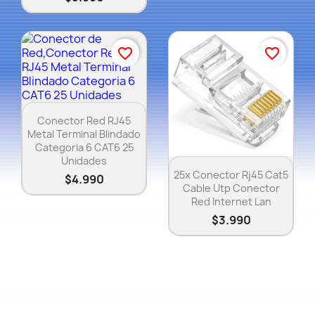
favorite_border
favorite_border
Vista rápida

Conector Red RJ45
Metal Terminal Blindado
Categoria 6 CAT6 25
Unidades
Vista rápida

25x Conector Rj45 Cat5
$4.990
Cable Utp Conector
Red Internet Lan
$3.990