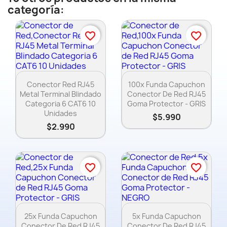
categoría:
Nombre de la lista de deseos
favorite_border
favorite_border
Cancelar
Vista rápida
Vista rápida


Conector Red RJ45
100x Funda Capuchon
Metal Terminal Blindado
Conector De Red RJ45
Crear lista de deseos
Categoria 6 CAT6 10
Goma Protector - GRIS
Unidades
$5.990
$2.990
favorite_border
favorite_border
Vista rápida
Vista rápida


25x Funda Capuchon
5x Funda Capuchon
Conector De Red RJ45
Conector De Red RJ45