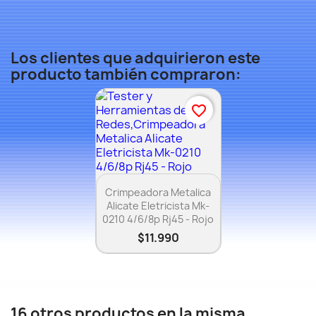
Los clientes que adquirieron este
producto también compraron:
favorite_border
Vista rápida

Crimpeadora Metalica
Alicate Eletricista Mk-
0210 4/6/8p Rj45 - Rojo
$11.990
×
16 otros productos en la misma
Crear lista de deseos