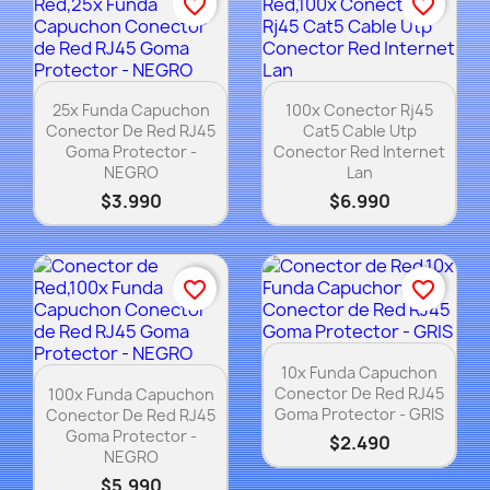
favorite_border
favorite_border
Vista rápida
Vista rápida


25x Funda Capuchon
100x Conector Rj45
Conector De Red RJ45
Cat5 Cable Utp
Goma Protector -
Conector Red Internet
NEGRO
Lan
$3.990
$6.990
favorite_border
favorite_border
Vista rápida

10x Funda Capuchon
Vista rápida

Conector De Red RJ45
100x Funda Capuchon
Goma Protector - GRIS
Conector De Red RJ45
Goma Protector -
$2.490
NEGRO
$5.990