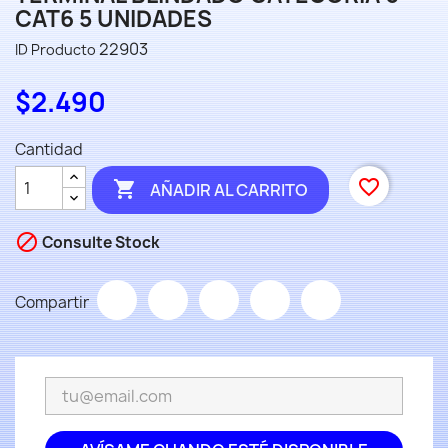
CAT6 5 UNIDADES
22903
ID Producto
$2.490
Cantidad
favorite_border

AÑADIR AL CARRITO

Consulte Stock
Compartir