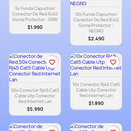
Vista rápida

5x Funda Capuchon
Vista rápida

Conector De Red RJ45
10x Funda Capuchon
Goma Protector - GRIS
Conector De Red RJ45
Goma Protector -
$1.990
NEGRO
$2.490
favorite_border
favorite_border
Vista rápida

10x Conector Rj45 Cat5
Vista rápida

Cable Utp Conector
50x Conector Rj45 Cat5
Red Internet Lan
Cable Utp Conector
Red Internet Lan
$1.890
$5.990