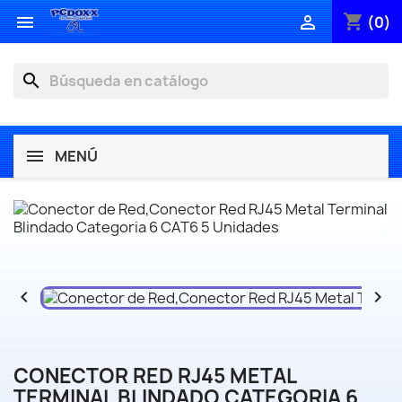
shopping_cart


(0)
search
MENÚ


CONECTOR RED RJ45 METAL
TERMINAL BLINDADO CATEGORIA 6