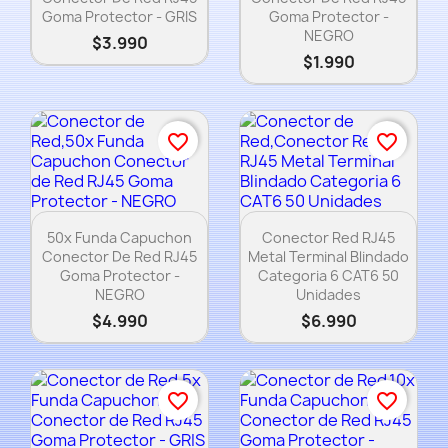
Goma Protector - GRIS
Goma Protector -
NEGRO
$3.990
$1.990
favorite_border
favorite_border
Vista rápida
Vista rápida


50x Funda Capuchon
Conector Red RJ45
Conector De Red RJ45
Metal Terminal Blindado
Goma Protector -
Categoria 6 CAT6 50
NEGRO
Unidades
$4.990
$6.990
favorite_border
favorite_border