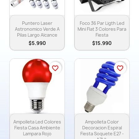
Nombre de la lista de deseos
Vista rápida
Vista rápida


Puntero Laser
Foco 36 Par Ligth Led
Astronomico Verde A
Mini Flat 3 Colores Para
Cancelar
Pilas Largo Alcance
Fiesta
$5.990
$15.990
Crear lista de deseos
favorite_border
favorite_border
Vista rápida
Vista rápida


Ampolleta Led Colores
Ampolleta Color
Fiesta Casa Ambiente
Decoracion Espiral
Lampara Rojo
Fiesta Soquete E27 -