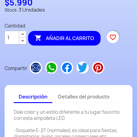
$5.990
3 Unidades
Stock:
Cantidad
favorite_border

AÑADIR AL CARRITO
Compartir
Descripción
Detalles del producto
Dale color y un estilo diferente a tu lugar favorito
con esta ampolleta LED.
-Soquete E-27 (normales) es ideal para fiestas,
dormitorios, living, locales comerciales etc.