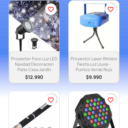
favorite_border
favorite_border
Vista rápida
Vista rápida


Proyector Foco Luz LED
Proyector Laser Ritmico
Navidad Decoracion
Fiesta Luz Lluvia -
Patio Casa Jardín
Puntos Verde Rojo
$12.990
$9.990
favorite_border
favorite_border
×
Crear lista de deseos