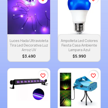
Vista rápida
Vista rápida


Luces Hada Ultravioleta
Ampolleta Led Colores
Tira Led Decorativa Luz
Fiesta Casa Ambiente
Arroz UV
Lampara Azul
$3.490
$5.990
favorite_border
favorite_border