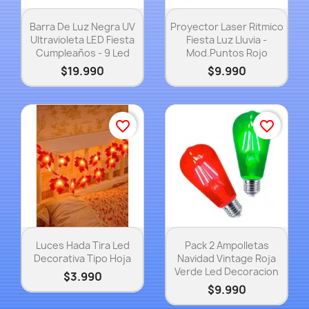
Vista rápida
Vista rápida


Barra De Luz Negra UV
Proyector Laser Ritmico
Ultravioleta LED Fiesta
Fiesta Luz Lluvia -
Cumpleaños - 9 Led
Mod.Puntos Rojo
$19.990
$9.990
favorite_border
favorite_border
Vista rápida
Vista rápida


Luces Hada Tira Led
Pack 2 Ampolletas
Decorativa Tipo Hoja
Navidad Vintage Roja
Verde Led Decoracion
$3.990
$9.990