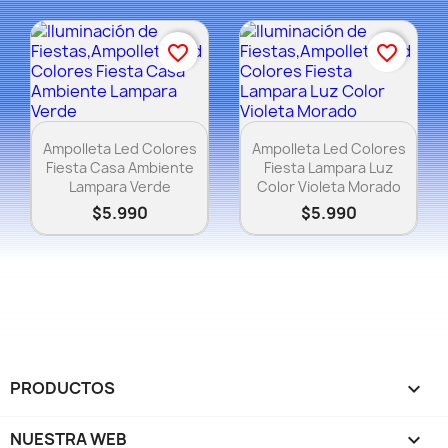
favorite_border
favorite_border
Vista rápida
Vista rápida


Ampolleta Led Colores
Ampolleta Led Colores
Fiesta Casa Ambiente
Fiesta Lampara Luz
Lampara Verde
Color Violeta Morado
$5.990
$5.990
PRODUCTOS

NUESTRA WEB
