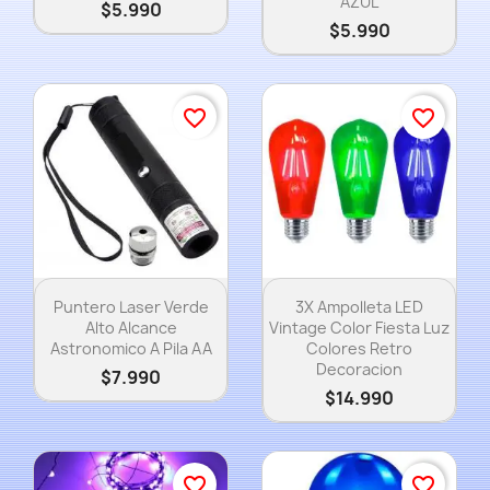
AZUL
$5.990
$5.990
favorite_border
favorite_border
Vista rápida
Vista rápida


Puntero Laser Verde
3X Ampolleta LED
Alto Alcance
Vintage Color Fiesta Luz
Astronomico A Pila AA
Colores Retro
Decoracion
$7.990
$14.990
favorite_border
favorite_border