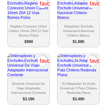
favorite_border
favori


Vista rápida
Vista rápida
Regleta Conexion Union
Adaptador Enchufe
Cables 16mm 20A 12 Vias
Universal A Nacional
Bornes Polos
Chileno Blanco
$990
$1.990
favorite_border
favori


Vista rápida
Vista rápida
Enchufe Universal De
3x Adaptador Enchufe
Viaje Adaptador
Universal 2 Pata Chileno
Internacional Corriente
Redonda Plana
$3.190
$3.490