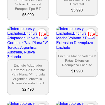
Universal
Schuko Universal
Europeo Tipo E F
$5.990
$5.990
favorite_border
favori

Vista rápida
Enchufe Macho Volante 3
Patas Extension

Vista rápida
Reemplazo Enchufe
Enchufe Adaptador
Universal De Corriente
$1.990
Pata Plana "V" Torcida
Argentina, Australia,
Nueva Zelanda Tipo I
$2.490