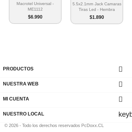
Macrotel Universal -
5.5x2.1mm Jack Camaras
ME1112
Tiras Led - Hembra
$6.990
$1.890

PRODUCTOS

NUESTRA WEB

MI CUENTA
key
NUESTRO LOCAL
© 2026 - Todo los derechos reservados PcDoxx.CL