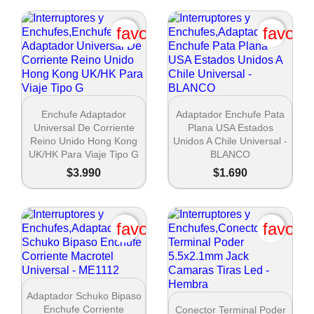
favorite_border
favori


Vista rápida
Vista rápida
Enchufe Adaptador
Adaptador Enchufe Pata
Universal De Corriente
Plana USA Estados
Reino Unido Hong Kong
Unidos A Chile Universal -
UK/HK Para Viaje Tipo G
BLANCO
$3.990
$1.690
favorite_border
favori

Vista rápida
Adaptador Schuko Bipaso

Vista rápida
Enchufe Corriente
Conector Terminal Poder