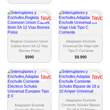
favorite_border
favori
Crear lista de deseos


Vista rápida
Vista rápida
Regleta Conexion Union
Adaptador Enchufe
Cables 6mm 5A 12 Vias
Universal De Viaje Usb
Nombre de la lista de deseos
Bornes Polos
Tipo C Corriente
$990
$9.990
Cancel
favorite_border
favori
Crear lista de deseos

Vista rápida
Adaptador Enchufe

Vista rápida
Corriente Schuko Bipaso
Adaptador Enchufe
De 16 A 10 Amper
Corriente Electrico