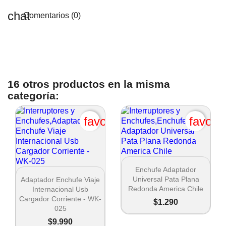
Comentarios (0)
16 otros productos en la misma
categoría:
favorite_border
favori

Vista rápida
Enchufe Adaptador

Vista rápida
Universal Pata Plana
Adaptador Enchufe Viaje
Redonda America Chile
Internacional Usb
Cargador Corriente - WK-
$1.290
025
$9.990