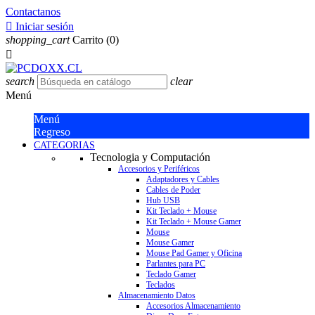
Contactanos

Iniciar sesión
shopping_cart
Carrito
(0)

search
clear
Menú
Menú
Regreso
CATEGORIAS
Tecnologia y Computación
Accesorios y Periféricos
Adaptadores y Cables
Cables de Poder
Hub USB
Kit Teclado + Mouse
Kit Teclado + Mouse Gamer
Mouse
Mouse Gamer
Mouse Pad Gamer y Oficina
Parlantes para PC
Teclado Gamer
Teclados
Almacenamiento Datos
Accesorios Almacenamiento