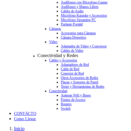
Audífonos con Microfono Gamer
Audífonos y Manos Libres
Cables de Audio
Micrófono Karaoke y Accesorios
Micrófono Streaming PC
Parlante Portátil
Cámaras
Accesorios para Cámaras
Cámara Deportiva
Video
Adaptador de Video y Conversor
Cables de Video
Conectividad y Redes
Cables y Accesorios
Adaptadores de Red
Cable de Red
Conector de Red
Otros Accesorios de Redes
Placas y Soportes de Pared
Tester y Herramientas de Redes
Conectividad
Antenas Wifi y Bases
Puntos de Acceso
Routers
Switch
CONTÁCTO
Como Llegar
Inicio