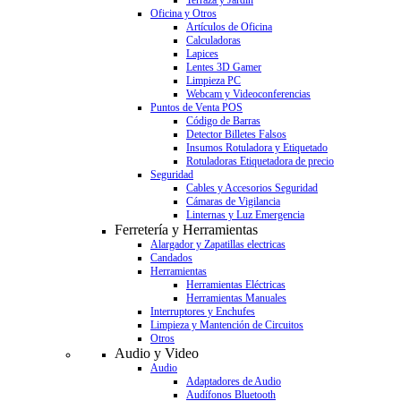
Terraza y Jardín
Oficina y Otros
Artículos de Oficina
Calculadoras
Lapices
Lentes 3D Gamer
Limpieza PC
Webcam y Videoconferencias
Puntos de Venta POS
Código de Barras
Detector Billetes Falsos
Insumos Rotuladora y Etiquetado
Rotuladoras Etiquetadora de precio
Seguridad
Cables y Accesorios Seguridad
Cámaras de Vigilancia
Linternas y Luz Emergencia
Ferretería y Herramientas
Alargador y Zapatillas electricas
Candados
Herramientas
Herramientas Eléctricas
Herramientas Manuales
Interruptores y Enchufes
Limpieza y Mantención de Circuitos
Otros
Audio y Video
Audio
Adaptadores de Audio
Audífonos Bluetooth