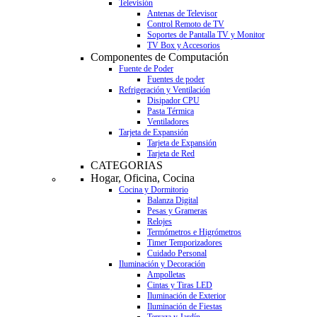
Televisión
Antenas de Televisor
Control Remoto de TV
Soportes de Pantalla TV y Monitor
TV Box y Accesorios
Componentes de Computación
Fuente de Poder
Fuentes de poder
Refrigeración y Ventilación
Disipador CPU
Pasta Térmica
Ventiladores
Tarjeta de Expansión
Tarjeta de Expansión
Tarjeta de Red
CATEGORIAS
Hogar, Oficina, Cocina
Cocina y Dormitorio
Balanza Digital
Pesas y Grameras
Relojes
Termómetros e Higrómetros
Timer Temporizadores
Cuidado Personal
Iluminación y Decoración
Ampolletas
Cintas y Tiras LED
Iluminación de Exterior
Iluminación de Fiestas