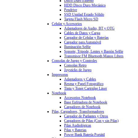
Disco Duro Externo
HDD Disco Duro Mecánico
Pendrive
SSD Unidad Estado Sólido
Tarjeta Flash Micro SD
Celular y Accesorios
Adaptadores de Audio, BT y OTG
Cables de Datos y Carga
Cargador de Celular y Baterías
Cargador para Automóvil
Iluminación Selfie
Soporte, Tripode, Lentes y Bastón Selfie
Transmisor FM Bluetooth Manos Libres
Consolas de Juego y Controles
Consolas Retro
Joysticks de Juego
Impresoras
Adaptadores y Cables
Resma y Papel Fotográfico
Tinta y Toner Cartridge Láser
Notebook
Accesorios Notebook
Base Enfriadora de Notebook
Cargadores de Notebook
Pilas, Cargadores, Transformadores
Cargador de Parlantes y Otros
Cargadores de Pilas (Con y sin Pilas)
Pilas Audiológicas
Pilas y Baterias
Power Bank Batería Portátil