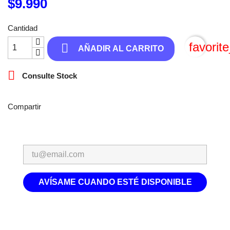
$9.990
Cantidad
favorit

AÑADIR AL CARRITO

Consulte Stock
Compartir
AVÍSAME CUANDO ESTÉ DISPONIBLE