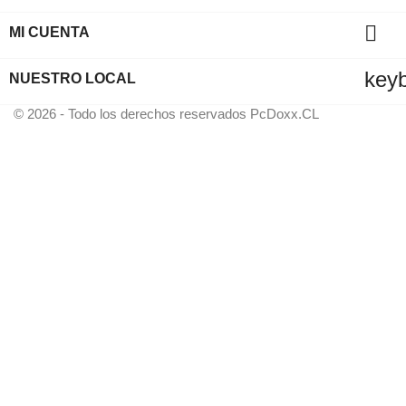

MI CUENTA
key
NUESTRO LOCAL
© 2026 - Todo los derechos reservados PcDoxx.CL