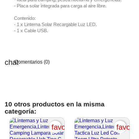
- Placa solar integrada para carga al aire libre.
Contenido:
- 1 x Linterna Solar Recargable Luz LED.
- 1 x Cable USB.
Comentarios (0)
Crear lista de deseos
10 otros productos en la misma
categoría:
Nombre de la lista de deseos
favorite_border
favori