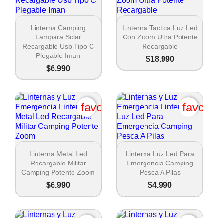
Cancel


Vista rápida
Vista rápida
Linterna Camping
Linterna Tactica Luz Led
Crear lista de deseos
Lampara Solar
Con Zoom Ultra Potente
Recargable Usb Tipo C
Recargable
Plegable Iman
$18.990
$6.990
favorite_border
favori


Vista rápida
Vista rápida
Linterna Metal Led
Linterna Luz Led Para
Recargable Militar
Emergencia Camping
Camping Potente Zoom
Pesca A Pilas
$6.990
$4.990