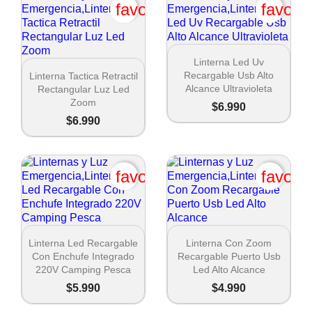
favorite_border
favori

Vista rápida
Linterna Led Uv

Vista rápida
Recargable Usb Alto
Linterna Tactica Retractil
Alcance Ultravioleta
Rectangular Luz Led
Zoom
$6.990
$6.990
favorite_border
favori


Vista rápida
Vista rápida
Linterna Led Recargable
Linterna Con Zoom
Con Enchufe Integrado
Recargable Puerto Usb
220V Camping Pesca
Led Alto Alcance
$5.990
$4.990