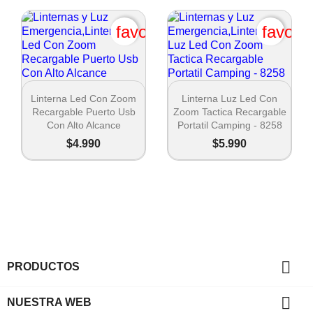
favorite_border
favori


Vista rápida
Vista rápida
Linterna Led Con Zoom
Linterna Luz Led Con
Recargable Puerto Usb
Zoom Tactica Recargable
Con Alto Alcance
Portatil Camping - 8258
$4.990
$5.990

PRODUCTOS

NUESTRA WEB