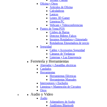
Terraza y Jardín
Oficina y Otros
Artículos de Oficina
Calculadoras
Lapices
Lentes 3D Gamer
Limpieza PC
Webcam y Videoconferencias
Puntos de Venta POS
Código de Barras
Detector Billetes Falsos
Insumos Rotuladora y Etiquetado
Rotuladoras Etiquetadora de precio
Seguridad
Cables y Accesorios Seguridad
Cámaras de Vigilancia
Linternas y Luz Emergencia
Ferretería y Herramientas
Alargador y Zapatillas electricas
Candados
Herramientas
Herramientas Eléctricas
Herramientas Manuales
Interruptores y Enchufes
Limpieza y Mantención de Circuitos
Otros
Audio y Video
Audio
Adaptadores de Audio
Audífonos Bluetooth