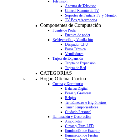
Televisión
Antenas de Televisor
Control Remoto de TV
Soportes de Pantalla TV y Monitor
TV Box y Accesorios
Componentes de Computación
Fuente de Poder
Fuentes de poder
Refrigeración y Ventilación
Disipador CPU
Pasta Térmica
Ventiladores
Tarjeta de Expansión
Tarjeta de Expansión
Tarjeta de Red
CATEGORIAS
Hogar, Oficina, Cocina
Cocina y Dormitorio
Balanza Digital
Pesas y Grameras
Relojes
Termómetros e Higrómetros
Timer Temporizadores
Cuidado Personal
Iluminación y Decoración
Ampolletas
Cintas y Tiras LED
Iluminación de Exterior
Iluminación de Fiestas