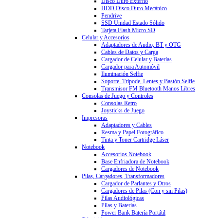
Disco Duro Externo
HDD Disco Duro Mecánico
Pendrive
SSD Unidad Estado Sólido
Tarjeta Flash Micro SD
Celular y Accesorios
Adaptadores de Audio, BT y OTG
Cables de Datos y Carga
Cargador de Celular y Baterías
Cargador para Automóvil
Iluminación Selfie
Soporte, Tripode, Lentes y Bastón Selfie
Transmisor FM Bluetooth Manos Libres
Consolas de Juego y Controles
Consolas Retro
Joysticks de Juego
Impresoras
Adaptadores y Cables
Resma y Papel Fotográfico
Tinta y Toner Cartridge Láser
Notebook
Accesorios Notebook
Base Enfriadora de Notebook
Cargadores de Notebook
Pilas, Cargadores, Transformadores
Cargador de Parlantes y Otros
Cargadores de Pilas (Con y sin Pilas)
Pilas Audiológicas
Pilas y Baterias
Power Bank Batería Portátil