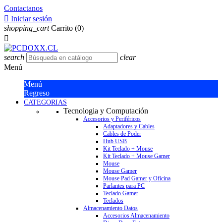
Contactanos

Iniciar sesión
shopping_cart
Carrito
(0)

search
clear
Menú
Menú
Regreso
CATEGORIAS
Tecnologia y Computación
Accesorios y Periféricos
Adaptadores y Cables
Cables de Poder
Hub USB
Kit Teclado + Mouse
Kit Teclado + Mouse Gamer
Mouse
Mouse Gamer
Mouse Pad Gamer y Oficina
Parlantes para PC
Teclado Gamer
Teclados
Almacenamiento Datos
Accesorios Almacenamiento