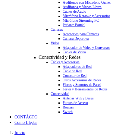
Audífonos con Microfono Gamer
Audífonos y Manos Libres
Cables de Audio
Micrófono Karaoke y Accesorios
Micrófono Streaming PC
Parlante Portátil
Cámaras
Accesorios para Cámaras
Cámara Deportiva
Video
Adaptador de Video y Conversor
Cables de Video
Conectividad y Redes
Cables y Accesorios
Adaptadores de Red
Cable de Red
Conector de Red
Otros Accesorios de Redes
Placas y Soportes de Pared
Tester y Herramientas de Redes
Conectividad
Antenas Wifi y Bases
Puntos de Acceso
Routers
Switch
CONTÁCTO
Como Llegar
Inicio