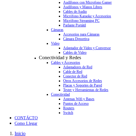
Audífonos con Microfono Gamer
Audífonos y Manos Libres
Cables de Audio
Micrófono Karaoke y Accesorios
Micrófono Streaming PC
Parlante Portátil
Cámaras
Accesorios para Cámaras
Cámara Deportiva
Video
Adaptador de Video y Conversor
Cables de Video
Conectividad y Redes
Cables y Accesorios
Adaptadores de Red
Cable de Red
Conector de Red
Otros Accesorios de Redes
Placas y Soportes de Pared
Tester y Herramientas de Redes
Conectividad
Antenas Wifi y Bases
Puntos de Acceso
Routers
Switch
CONTÁCTO
Como Llegar
Inicio