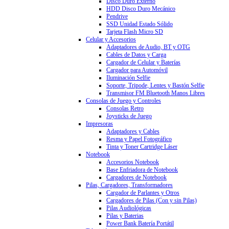
Disco Duro Externo
HDD Disco Duro Mecánico
Pendrive
SSD Unidad Estado Sólido
Tarjeta Flash Micro SD
Celular y Accesorios
Adaptadores de Audio, BT y OTG
Cables de Datos y Carga
Cargador de Celular y Baterías
Cargador para Automóvil
Iluminación Selfie
Soporte, Tripode, Lentes y Bastón Selfie
Transmisor FM Bluetooth Manos Libres
Consolas de Juego y Controles
Consolas Retro
Joysticks de Juego
Impresoras
Adaptadores y Cables
Resma y Papel Fotográfico
Tinta y Toner Cartridge Láser
Notebook
Accesorios Notebook
Base Enfriadora de Notebook
Cargadores de Notebook
Pilas, Cargadores, Transformadores
Cargador de Parlantes y Otros
Cargadores de Pilas (Con y sin Pilas)
Pilas Audiológicas
Pilas y Baterias
Power Bank Batería Portátil