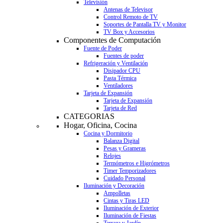
Televisión
Antenas de Televisor
Control Remoto de TV
Soportes de Pantalla TV y Monitor
TV Box y Accesorios
Componentes de Computación
Fuente de Poder
Fuentes de poder
Refrigeración y Ventilación
Disipador CPU
Pasta Térmica
Ventiladores
Tarjeta de Expansión
Tarjeta de Expansión
Tarjeta de Red
CATEGORIAS
Hogar, Oficina, Cocina
Cocina y Dormitorio
Balanza Digital
Pesas y Grameras
Relojes
Termómetros e Higrómetros
Timer Temporizadores
Cuidado Personal
Iluminación y Decoración
Ampolletas
Cintas y Tiras LED
Iluminación de Exterior
Iluminación de Fiestas