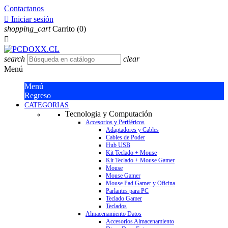
Contactanos

Iniciar sesión
shopping_cart
Carrito
(0)

search
clear
Menú
Menú
Regreso
CATEGORIAS
Tecnologia y Computación
Accesorios y Periféricos
Adaptadores y Cables
Cables de Poder
Hub USB
Kit Teclado + Mouse
Kit Teclado + Mouse Gamer
Mouse
Mouse Gamer
Mouse Pad Gamer y Oficina
Parlantes para PC
Teclado Gamer
Teclados
Almacenamiento Datos
Accesorios Almacenamiento