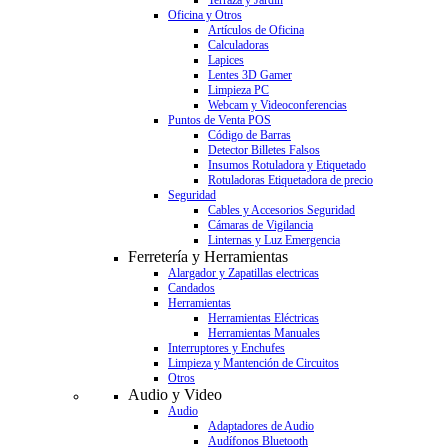
Terraza y Jardín
Oficina y Otros
Artículos de Oficina
Calculadoras
Lapices
Lentes 3D Gamer
Limpieza PC
Webcam y Videoconferencias
Puntos de Venta POS
Código de Barras
Detector Billetes Falsos
Insumos Rotuladora y Etiquetado
Rotuladoras Etiquetadora de precio
Seguridad
Cables y Accesorios Seguridad
Cámaras de Vigilancia
Linternas y Luz Emergencia
Ferretería y Herramientas
Alargador y Zapatillas electricas
Candados
Herramientas
Herramientas Eléctricas
Herramientas Manuales
Interruptores y Enchufes
Limpieza y Mantención de Circuitos
Otros
Audio y Video
Audio
Adaptadores de Audio
Audífonos Bluetooth