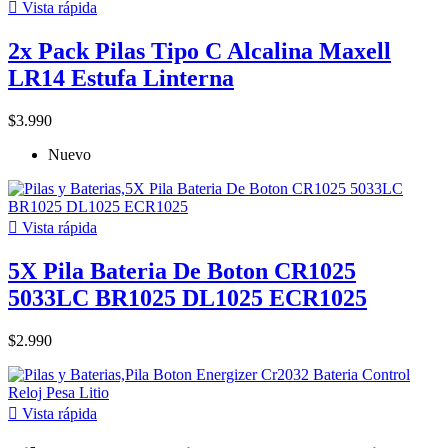

Vista rápida
2x Pack Pilas Tipo C Alcalina Maxell
LR14 Estufa Linterna
$3.990
Nuevo

Vista rápida
5X Pila Bateria De Boton CR1025
5033LC BR1025 DL1025 ECR1025
$2.990

Vista rápida