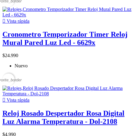
vorite_border

Vista rápida
Cronometro Temporizador Timer Reloj
Mural Pared Luz Led - 6629x
$24.990
Nuevo
vorite_border

Vista rápida
Reloj Rosado Despertador Rosa Digital
Luz Alarma Temperatura - Dol-2108
$4.990