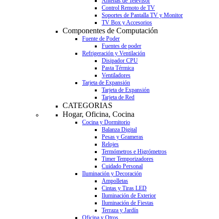
Antenas de Televisor
Control Remoto de TV
Soportes de Pantalla TV y Monitor
TV Box y Accesorios
Componentes de Computación
Fuente de Poder
Fuentes de poder
Refrigeración y Ventilación
Disipador CPU
Pasta Térmica
Ventiladores
Tarjeta de Expansión
Tarjeta de Expansión
Tarjeta de Red
CATEGORIAS
Hogar, Oficina, Cocina
Cocina y Dormitorio
Balanza Digital
Pesas y Grameras
Relojes
Termómetros e Higrómetros
Timer Temporizadores
Cuidado Personal
Iluminación y Decoración
Ampolletas
Cintas y Tiras LED
Iluminación de Exterior
Iluminación de Fiestas
Terraza y Jardín
Oficina y Otros