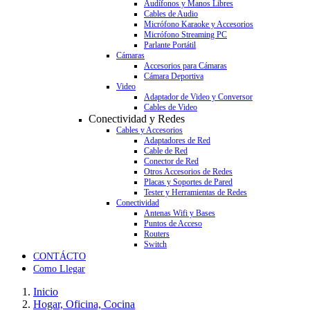
Audífonos y Manos Libres
Cables de Audio
Micrófono Karaoke y Accesorios
Micrófono Streaming PC
Parlante Portátil
Cámaras
Accesorios para Cámaras
Cámara Deportiva
Video
Adaptador de Video y Conversor
Cables de Video
Conectividad y Redes
Cables y Accesorios
Adaptadores de Red
Cable de Red
Conector de Red
Otros Accesorios de Redes
Placas y Soportes de Pared
Tester y Herramientas de Redes
Conectividad
Antenas Wifi y Bases
Puntos de Acceso
Routers
Switch
CONTÁCTO
Como Llegar
Inicio
Hogar, Oficina, Cocina