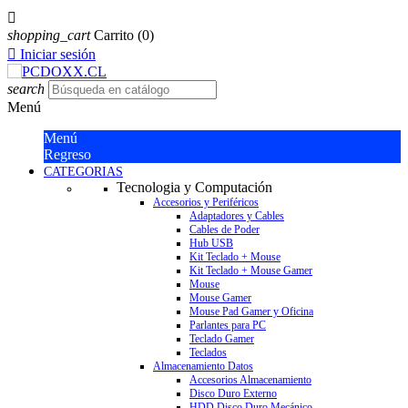

shopping_cart
Carrito
(0)

Iniciar sesión
search
Menú
Menú
Regreso
CATEGORIAS
Tecnologia y Computación
Accesorios y Periféricos
Adaptadores y Cables
Cables de Poder
Hub USB
Kit Teclado + Mouse
Kit Teclado + Mouse Gamer
Mouse
Mouse Gamer
Mouse Pad Gamer y Oficina
Parlantes para PC
Teclado Gamer
Teclados
Almacenamiento Datos
Accesorios Almacenamiento
Disco Duro Externo
HDD Disco Duro Mecánico