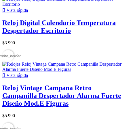

Vista rápida
Reloj Digital Calendario Temperatura
Despertador Escritorio
$3.990
vorite_border

Vista rápida
Reloj Vintage Campana Retro
Campanilla Despertador Alarma Fuerte
Diseño Mod.E Figuras
$5.990
vorite_border