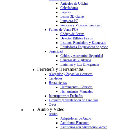
Artículos de Oficina
Calculadoras
Lapices
Lentes 3D Gamer
Limpieza PC
Webcam y Videoconferencias
Puntos de Venta POS
Código de Barras
Detector Billetes Falsos
Insumos Rotuladora y Etiquetado
Rotuladoras Etiquetadora de precio
Seguridad
Cables y Accesorios Seguridad
Cámaras de Vigilancia
Linternas y Luz Emergencia
Ferretería y Herramientas
Alargador y Zapatillas electricas
Candados
Herramientas
Herramientas Eléctricas
Herramientas Manuales
Interruptores y Enchufes
Limpieza y Mantención de Circuitos
Otros
Audio y Video
Audio
Adaptadores de Audio
Audífonos Bluetooth
Audífonos con Microfono Gamer