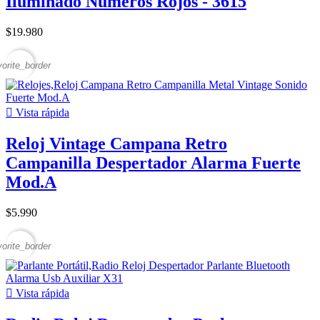
Iluminado Numeros Rojos - 3615
$19.980
vorite_border

Vista rápida
Reloj Vintage Campana Retro
Campanilla Despertador Alarma Fuerte
Mod.A
$5.990
vorite_border

Vista rápida