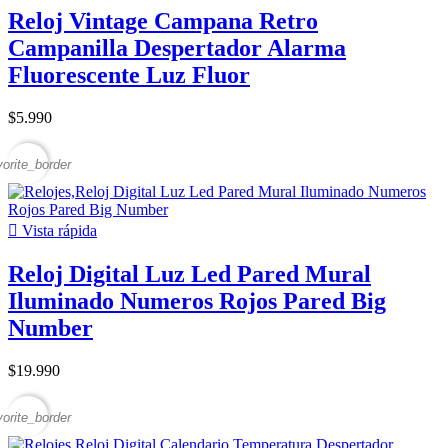
Reloj Vintage Campana Retro
Campanilla Despertador Alarma
Fluorescente Luz Fluor
$5.990
vorite_border

Vista rápida
Reloj Digital Luz Led Pared Mural
Iluminado Numeros Rojos Pared Big
Number
$19.990
vorite_border