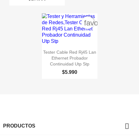
favorite_border

Vista rápida
Tester Cable Red Rj45 Lan
Ethernet Probador
Continuidad Utp Stp
$5.990

PRODUCTOS