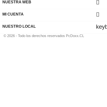

NUESTRA WEB

MI CUENTA
key
NUESTRO LOCAL
© 2026 - Todo los derechos reservados PcDoxx.CL