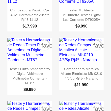


Vista rápida
Vista rápida
Crimpeadora Proskit Cp-
Tester Multitester
376e Herramienta Alicate
Multímetro Tester Digital
Rj45 11 12
Lcd Corriente DT9205A
$17.990
$9.990
favorite_border
favori
Crear lista de deseos


Vista rápida
Vista rápida
Tester Pinza Amperimetro
Crimpeadora Metalica
Digital Voltimetro
Alicate Eletricista Mk-0210
Nombre de la lista de deseos
Multimetro Corriente -
4/6/8p Rj45 - Naranjo
MT87
$11.990
$9.990
Cancel
favorite_border
favori
Crear lista de deseos