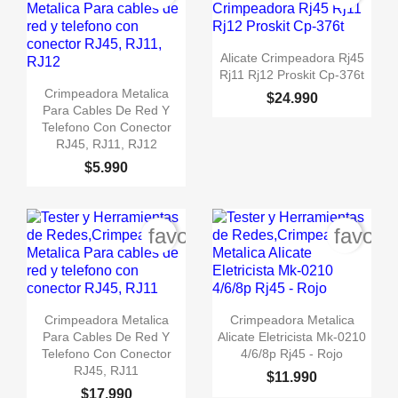

Vista rápida
Alicate Crimpeadora Rj45
Rj11 Rj12 Proskit Cp-376t

Vista rápida
Crimpeadora Metalica
$24.990
Para Cables De Red Y
Telefono Con Conector
RJ45, RJ11, RJ12
$5.990
favorite_border
favori


Vista rápida
Vista rápida
Crimpeadora Metalica
Crimpeadora Metalica
Para Cables De Red Y
Alicate Eletricista Mk-0210
Telefono Con Conector
4/6/8p Rj45 - Rojo
RJ45, RJ11
$11.990
$17.990