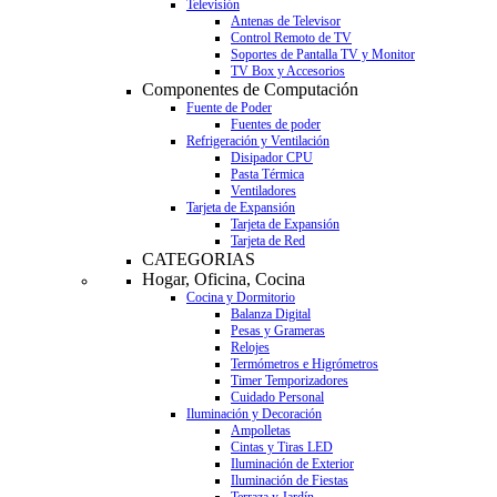
Televisión
Antenas de Televisor
Control Remoto de TV
Soportes de Pantalla TV y Monitor
TV Box y Accesorios
Componentes de Computación
Fuente de Poder
Fuentes de poder
Refrigeración y Ventilación
Disipador CPU
Pasta Térmica
Ventiladores
Tarjeta de Expansión
Tarjeta de Expansión
Tarjeta de Red
CATEGORIAS
Hogar, Oficina, Cocina
Cocina y Dormitorio
Balanza Digital
Pesas y Grameras
Relojes
Termómetros e Higrómetros
Timer Temporizadores
Cuidado Personal
Iluminación y Decoración
Ampolletas
Cintas y Tiras LED
Iluminación de Exterior
Iluminación de Fiestas