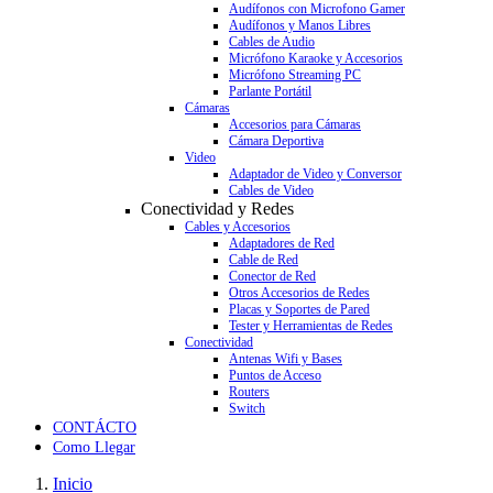
Audífonos con Microfono Gamer
Audífonos y Manos Libres
Cables de Audio
Micrófono Karaoke y Accesorios
Micrófono Streaming PC
Parlante Portátil
Cámaras
Accesorios para Cámaras
Cámara Deportiva
Video
Adaptador de Video y Conversor
Cables de Video
Conectividad y Redes
Cables y Accesorios
Adaptadores de Red
Cable de Red
Conector de Red
Otros Accesorios de Redes
Placas y Soportes de Pared
Tester y Herramientas de Redes
Conectividad
Antenas Wifi y Bases
Puntos de Acceso
Routers
Switch
CONTÁCTO
Como Llegar
Inicio