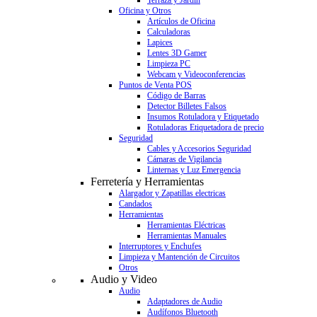
Terraza y Jardín
Oficina y Otros
Artículos de Oficina
Calculadoras
Lapices
Lentes 3D Gamer
Limpieza PC
Webcam y Videoconferencias
Puntos de Venta POS
Código de Barras
Detector Billetes Falsos
Insumos Rotuladora y Etiquetado
Rotuladoras Etiquetadora de precio
Seguridad
Cables y Accesorios Seguridad
Cámaras de Vigilancia
Linternas y Luz Emergencia
Ferretería y Herramientas
Alargador y Zapatillas electricas
Candados
Herramientas
Herramientas Eléctricas
Herramientas Manuales
Interruptores y Enchufes
Limpieza y Mantención de Circuitos
Otros
Audio y Video
Audio
Adaptadores de Audio
Audífonos Bluetooth