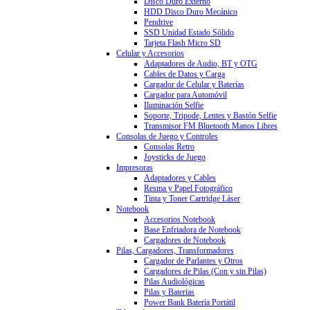
Disco Duro Externo
HDD Disco Duro Mecánico
Pendrive
SSD Unidad Estado Sólido
Tarjeta Flash Micro SD
Celular y Accesorios
Adaptadores de Audio, BT y OTG
Cables de Datos y Carga
Cargador de Celular y Baterías
Cargador para Automóvil
Iluminación Selfie
Soporte, Tripode, Lentes y Bastón Selfie
Transmisor FM Bluetooth Manos Libres
Consolas de Juego y Controles
Consolas Retro
Joysticks de Juego
Impresoras
Adaptadores y Cables
Resma y Papel Fotográfico
Tinta y Toner Cartridge Láser
Notebook
Accesorios Notebook
Base Enfriadora de Notebook
Cargadores de Notebook
Pilas, Cargadores, Transformadores
Cargador de Parlantes y Otros
Cargadores de Pilas (Con y sin Pilas)
Pilas Audiológicas
Pilas y Baterias
Power Bank Batería Portátil