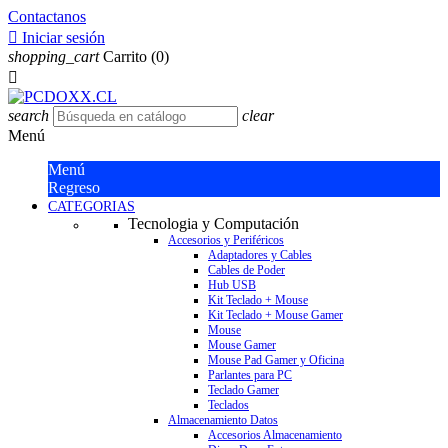
Contactanos

Iniciar sesión
shopping_cart
Carrito
(0)

search
clear
Menú
Menú
Regreso
CATEGORIAS
Tecnologia y Computación
Accesorios y Periféricos
Adaptadores y Cables
Cables de Poder
Hub USB
Kit Teclado + Mouse
Kit Teclado + Mouse Gamer
Mouse
Mouse Gamer
Mouse Pad Gamer y Oficina
Parlantes para PC
Teclado Gamer
Teclados
Almacenamiento Datos
Accesorios Almacenamiento