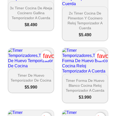

Vista rápida
3x Timer Cocina De Abeja

Vista rápida
Cocinero Gallina
2x Timer Cocina De
Temporizador A Cuerda
Pimenton Y Cocinero
Reloj Temporizador A
$8.490
Cuerda
$5.490
favorite_border
favori

Vista rápida
Timer De Huevo

Vista rápida
Temporizador De Cocina
Timer Forma De Huevo
Blanco Cocina Reloj
$5.990
Temporizador A Cuerda
$3.990
Crear lista de deseos