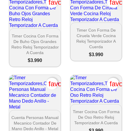
favorite_border
favori
Nombre de la lista de deseos

Vista rápida
Timer Con Forma De
Cancel

Vista rápida
Ciruela Verde Cocina
Timer Cocina Con Forma
Reloj Temporizador A
De Buho Ojos Grandes
Crear lista de deseos
Cuerda
Retro Reloj Temporizador
A Cuerda
$3.990
$3.990
favorite_border
favori

Vista rápida
Timer Cocina Con Forma

Vista rápida
De Oso Retro Reloj
Cuenta Personas Manual
Temporizador A Cuerda
Mecanico Contador De
Mano Dedo Anillo - Metal
$3.990