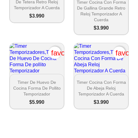

Vista rápida
De Tetera Retro Reloj
Timer Cocina Con Forma
Temporizador A Cuerda
De Gallina Grande Retro
Reloj Temporizador A
$3.990
Cuerda
$3.990
favorite_border
favori


Vista rápida
Vista rápida
Timer De Huevo De
Timer Cocina Con Forma
Cocina Forma De Pollito
De Abeja Reloj
Temporizador
Temporizador A Cuerda
$5.990
$3.990