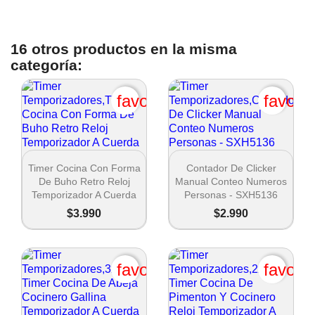
16 otros productos en la misma
categoría:
favorite_border
favori


Vista rápida
Vista rápida
Timer Cocina Con Forma
Contador De Clicker
De Buho Retro Reloj
Manual Conteo Numeros
Temporizador A Cuerda
Personas - SXH5136
$3.990
$2.990
favorite_border
favori