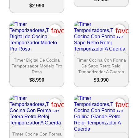
$2.990
favorite_border
favori


Vista rápida
Vista rápida
Timer Digital De Cocina
Timer Cocina Con Forma
Temporizador Modelo Pro
De Sapo Retro Reloj
Rosa
Temporizador A Cuerda
$8.990
$3.990
favorite_border
favori

Vista rápida
Timer Cocina Con Forma