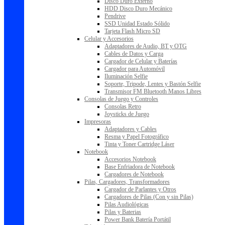
Disco Duro Externo
HDD Disco Duro Mecánico
Pendrive
SSD Unidad Estado Sólido
Tarjeta Flash Micro SD
Celular y Accesorios
Adaptadores de Audio, BT y OTG
Cables de Datos y Carga
Cargador de Celular y Baterías
Cargador para Automóvil
Iluminación Selfie
Soporte, Tripode, Lentes y Bastón Selfie
Transmisor FM Bluetooth Manos Libres
Consolas de Juego y Controles
Consolas Retro
Joysticks de Juego
Impresoras
Adaptadores y Cables
Resma y Papel Fotográfico
Tinta y Toner Cartridge Láser
Notebook
Accesorios Notebook
Base Enfriadora de Notebook
Cargadores de Notebook
Pilas, Cargadores, Transformadores
Cargador de Parlantes y Otros
Cargadores de Pilas (Con y sin Pilas)
Pilas Audiológicas
Pilas y Baterias
Power Bank Batería Portátil