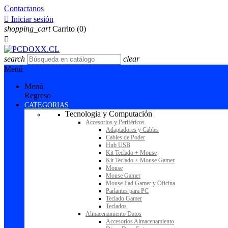
Contactanos

Iniciar sesión
shopping_cart
Carrito
(0)

search
clear
Menú
Menú
Regreso
CATEGORIAS
Tecnologia y Computación
Accesorios y Periféricos
Adaptadores y Cables
Cables de Poder
Hub USB
Kit Teclado + Mouse
Kit Teclado + Mouse Gamer
Mouse
Mouse Gamer
Mouse Pad Gamer y Oficina
Parlantes para PC
Teclado Gamer
Teclados
Almacenamiento Datos
Accesorios Almacenamiento