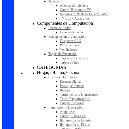
Televisión
Antenas de Televisor
Control Remoto de TV
Soportes de Pantalla TV y Monitor
TV Box y Accesorios
Componentes de Computación
Fuente de Poder
Fuentes de poder
Refrigeración y Ventilación
Disipador CPU
Pasta Térmica
Ventiladores
Tarjeta de Expansión
Tarjeta de Expansión
Tarjeta de Red
CATEGORIAS
Hogar, Oficina, Cocina
Cocina y Dormitorio
Balanza Digital
Pesas y Grameras
Relojes
Termómetros e Higrómetros
Timer Temporizadores
Cuidado Personal
Iluminación y Decoración
Ampolletas
Cintas y Tiras LED
Iluminación de Exterior
Iluminación de Fiestas