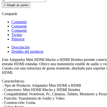

Añadir al carrito
Compartir
Compartir
Compartir
Compartir
Twitter
Pinterest
Descripción
Detalles del producto
Este Adaptador Mini HDMI Macho a HDMI Hembra permite conectar de 
entrada HDMI estándar. Ofrece una transmisión estable de audio y vid
Cuenta con una estructura de goma resistente, diseñada para soportar 
HDMI.
Características:
- Tipo de Producto: Adaptador Mini HDMI a HDMI
- Conectores: Mini HDMI Macho y HDMI Hembra
- Compatibilidad: Notebook, Pc, Cámaras, Tablets, Monitores y Proye
- Función: Transmisión de Audio y Video
- Construcción: Goma
- Color: Negro