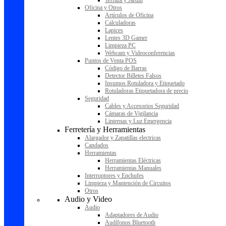
Terraza y Jardín
Oficina y Otros
Artículos de Oficina
Calculadoras
Lapices
Lentes 3D Gamer
Limpieza PC
Webcam y Videoconferencias
Puntos de Venta POS
Código de Barras
Detector Billetes Falsos
Insumos Rotuladora y Etiquetado
Rotuladoras Etiquetadora de precio
Seguridad
Cables y Accesorios Seguridad
Cámaras de Vigilancia
Linternas y Luz Emergencia
Ferretería y Herramientas
Alargador y Zapatillas electricas
Candados
Herramientas
Herramientas Eléctricas
Herramientas Manuales
Interruptores y Enchufes
Limpieza y Mantención de Circuitos
Otros
Audio y Video
Audio
Adaptadores de Audio
Audífonos Bluetooth