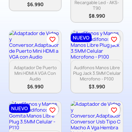
Recargable Led - AKS-
$6.990
T90
$8.990
NUEVO
favorite_border
favorite_border
Vista rápida
Vista rápida


Adaptador De Puerto
Audifonos Manos Libre
Mini HDMI A VGA Con
Plug Jack 3.5MM Celular
Audio
Microfono - P100
$6.990
$3.990
NUEVO
favorite_border
favorite_border