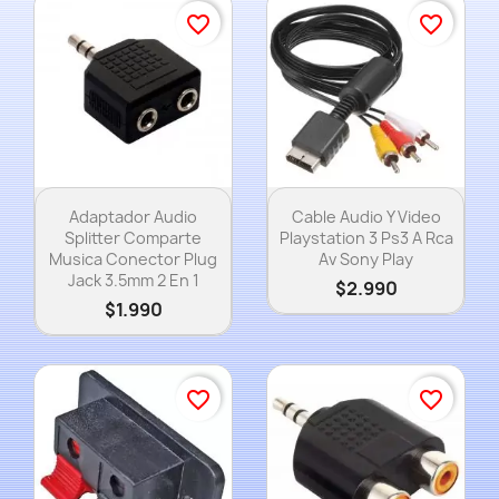
favorite_border
favorite_border
Vista rápida
Vista rápida


Adaptador Audio
Cable Audio Y Video
Splitter Comparte
Playstation 3 Ps3 A Rca
Musica Conector Plug
Av Sony Play
Jack 3.5mm 2 En 1
$2.990
$1.990
favorite_border
favorite_border