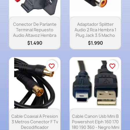
Vista rápida
Vista rápida


Conector De Parlante
Adaptador Splitter
Terminal Repuesto
Audio 2 Rca Hembra 1
Audio Altavoz Hembra
Plug Jack 3.5 Macho
$1.490
$1.990
favorite_border
favorite_border
Vista rápida
Vista rápida


Cable Coaxial A Presion
Cable Canon Usb Mini B
3 Metros Conector F Tv
Powershot Elph 160 170
Decodificador
180 190 360 - Negro Mini