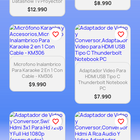
Datashow Tv Proyector
$8.990
$12.990
favorite_border
favorite_border
Vista rápida

Microfono Inalambrico
Vista rápida

Para Karaoke 2 En 1 Con
Adaptador Video Para
Cable - KM306
HDMI USB Tipo C
Thunderbolt Notebook
$9.990
PC
$7.990
favorite_border
favorite_border