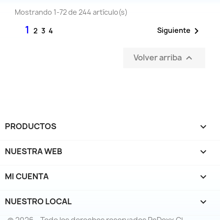
Mostrando 1-72 de 244 artículo(s)
1

Siguiente
2
3
4
Volver arriba

PRODUCTOS

NUESTRA WEB

MI CUENTA

NUESTRO LOCAL
keyboard_arrow_down