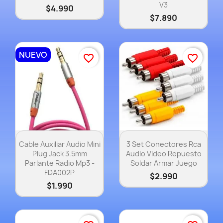
V3
$4.990
$7.890
NUEVO
favorite_border
favorite_border
Vista rápida
Vista rápida


Cable Auxiliar Audio Mini
3 Set Conectores Rca
Plug Jack 3.5mm
Audio Video Repuesto
Parlante Radio Mp3 -
Soldar Armar Juego
FDA002P
$2.990
$1.990