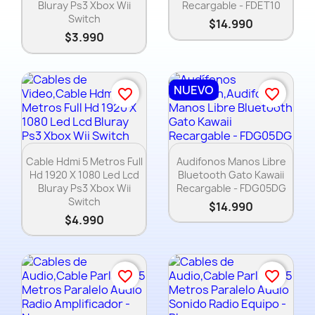
Bluray Ps3 Xbox Wii
Recargable - FDET10
Switch
$14.990
$3.990
NUEVO
favorite_border
favorite_border
Vista rápida
Vista rápida


Cable Hdmi 5 Metros Full
Audifonos Manos Libre
Hd 1920 X 1080 Led Lcd
Bluetooth Gato Kawaii
Bluray Ps3 Xbox Wii
Recargable - FDG05DG
Switch
$14.990
$4.990
favorite_border
favorite_border