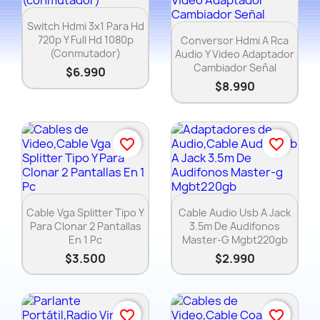
Vista rápida

Switch Hdmi 3x1 Para Hd
Vista rápida

720p Y Full Hd 1080p
Conversor Hdmi A Rca
(conmutador)
Audio Y Video Adaptador
Cambiador Señal
$6.990
$8.990
favorite_border
favorite_border
Vista rápida
Vista rápida


Cable Vga Splitter Tipo Y
Cable Audio Usb A Jack
Para Clonar 2 Pantallas
3.5m De Audifonos
En 1 Pc
Master-G Mgbt220gb
$3.500
$2.990
favorite_border
favorite_border