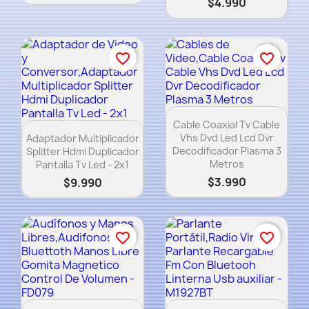
$4.990
favorite_border
favorite_border
Vista rápida

Cable Coaxial Tv Cable
Vista rápida

Vhs Dvd Led Lcd Dvr
Adaptador Multiplicador
Decodificador Plasma 3
Splitter Hdmi Duplicador
Metros
Pantalla Tv Led - 2x1
$3.990
$9.990
favorite_border
favorite_border