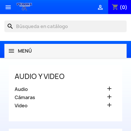
shopping_cart


(0)
search
MENÚ
AUDIO Y VIDEO

Audio

Cámaras

Video