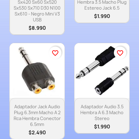
Sx420 Sx60 Sx520
Hembra 3.5 Macho Plug
Sx530 Sx710 D30 N100
Estereo Jack 6.5
Sx610 - Negro Mini V3
$1.990
USB
$8.990
favorite_border
favorite_border
Vista rápida
Vista rápida


Adaptador Jack Audio
Adaptador Audio 3.5
Plug 6.3mm Macho A 2
Hembra A 6.3 Macho
Rca Hembra Conector
Stereo
6.5mm
$1.990
$2.490