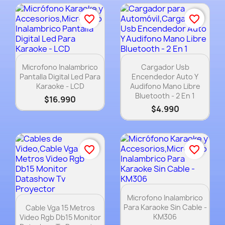
favorite_border
favorite_border
Vista rápida
Vista rápida


Microfono Inalambrico
Cargador Usb
Pantalla Digital Led Para
Encendedor Auto Y
Karaoke - LCD
Audifono Mano Libre
Bluetooth - 2 En 1
$16.990
$4.990
favorite_border
favorite_border
Vista rápida

Microfono Inalambrico
Vista rápida

Para Karaoke Sin Cable -
Cable Vga 15 Metros
KM306
Video Rgb Db15 Monitor