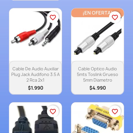
¡EN OFERTA!
favorite_border
favorite_border
Vista rápida
Vista rápida


Cable De Audio Auxiliar
Cable Optico Audio
Plug Jack Audifono 3.5 A
5mts Toslink Grueso
2 Rca 2x1
5mm Diametro
$1.990
$4.990
favorite_border
favorite_border