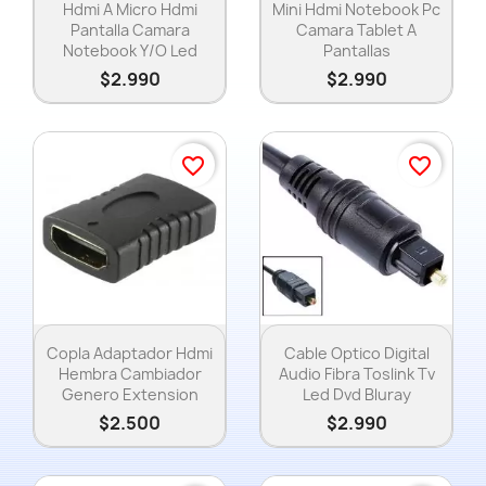
Hdmi A Micro Hdmi
Mini Hdmi Notebook Pc
Pantalla Camara
Camara Tablet A
Notebook Y/o Led
Pantallas
$2.990
$2.990
favorite_border
favorite_border
Vista rápida
Vista rápida


Copla Adaptador Hdmi
Cable Optico Digital
Hembra Cambiador
Audio Fibra Toslink Tv
Genero Extension
Led Dvd Bluray
$2.500
$2.990