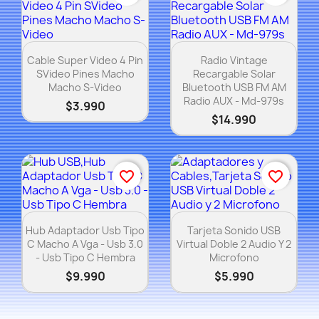
Vista rápida
Vista rápida


Cable Super Video 4 Pin
Radio Vintage
SVideo Pines Macho
Recargable Solar
Macho S-Video
Bluetooth USB FM AM
Radio AUX - Md-979s
$3.990
$14.990
favorite_border
favorite_border
Vista rápida
Vista rápida


Hub Adaptador Usb Tipo
Tarjeta Sonido USB
C Macho A Vga - Usb 3.0
Virtual Doble 2 Audio Y 2
- Usb Tipo C Hembra
Microfono
$9.990
$5.990