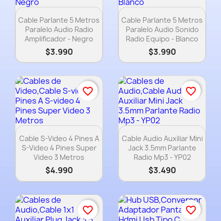
Vista rápida
Vista rápida


Cable Parlante 5 Metros
Cable Parlante 5 Metros
Paralelo Audio Radio
Paralelo Audio Sonido
Amplificador - Negro
Radio Equipo - Blanco
$3.990
$3.990
favorite_border
favorite_border
Vista rápida
Vista rápida


Cable S-Video 4 Pines A
Cable Audio Auxiliar Mini
S-Video 4 Pines Super
Jack 3.5mm Parlante
Video 3 Metros
Radio Mp3 - YP02
$4.990
$3.490
favorite_border
favorite_border