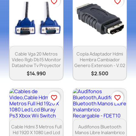
favorite_border
favorite_border
Vista rápida
Vista rápida


Cable Vga 20 Metros
Copla Adaptador Hdmi
Video Rgb Db15 Monitor
Hembra Cambiador
Datashow Tv Proyector
Genero Extension - V.02
$14.990
$2.500
favorite_border
favorite_border
Vista rápida
Vista rápida


Cable Hdmi 3 Metros Full
Audifonos Bluetooth
Hd 1920 X 1080 Led Lcd
Manos Libre Inalambrico