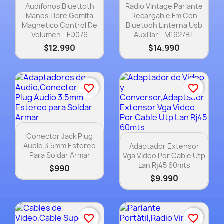
Vista rápida
Vista rápida


Audifonos Bluettoth
Radio Vintage Parlante
Manos Libre Gomita
Recargable Fm Con
Magnetico Control De
Bluetooh Linterna Usb
Volumen - FD079
Auxiliar - M1927BT
$12.990
$14.990
favorite_border
favorite_border
Vista rápida

Conector Jack Plug
Vista rápida

Audio 3.5mm Estereo
Adaptador Extensor
Para Soldar Armar
Vga Video Por Cable Utp
Lan Rj45 60mts
$990
$9.990
favorite_border
favorite_border