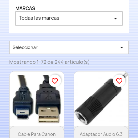
MARCAS
Todas las marcas
arrow_drop_down

Seleccionar
Mostrando 1-72 de 244 artículo(s)
favorite_border
favorite_border
Vista rápida
Vista rápida


Cable Para Canon
Adaptador Audio 6.3