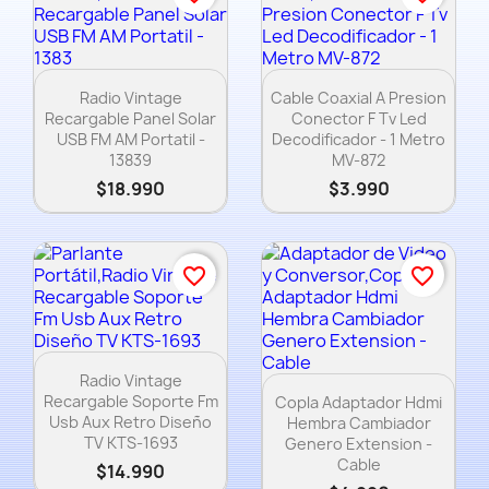
Vista rápida
Vista rápida


Radio Vintage
Cable Coaxial A Presion
Recargable Panel Solar
Conector F Tv Led
USB FM AM Portatil -
Decodificador - 1 Metro
13839
MV-872
$18.990
$3.990
favorite_border
favorite_border
Vista rápida

Radio Vintage
Vista rápida

Recargable Soporte Fm
Copla Adaptador Hdmi
Usb Aux Retro Diseño
Hembra Cambiador
TV KTS-1693
Genero Extension -
Cable
$14.990