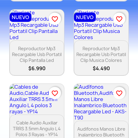
NUEVO
NUEVO
favorite_border
favorite_border
Vista rápida
Vista rápida


Reproductor Mp3
Reproductor Mp3
Recargable Usb Portatil
Recargable Usb Portatil
Clip Pantalla Led
Clip Musica Colores
$6.990
$4.490
favorite_border
favorite_border
Vista rápida

Cable Audio Auxiliar
Vista rápida

TRRS 3.5mm Angulo L 4
Audifonos Manos Libre
Polos 3 Rayas - YP14
Inalambrico Bluetooth