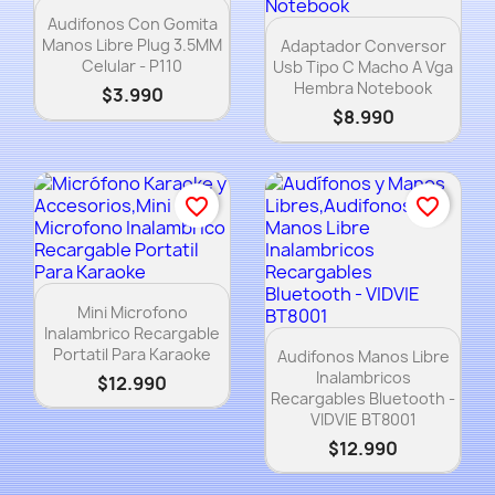
Vista rápida

Audifonos Con Gomita
Vista rápida

Manos Libre Plug 3.5MM
Adaptador Conversor
Celular - P110
Usb Tipo C Macho A Vga
Hembra Notebook
$3.990
$8.990
favorite_border
favorite_border
Vista rápida

Mini Microfono
Inalambrico Recargable
Vista rápida

Portatil Para Karaoke
Audifonos Manos Libre
Inalambricos
$12.990
Recargables Bluetooth -
VIDVIE BT8001
$12.990