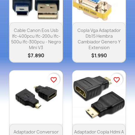
Vista rápida
Vista rápida


Cable Canon Eos Usb
Copla Vga Adaptador
Ifc-400pcu Ifc-200u Ifc-
Db15 Hembra
500u Ifc-300pcu - Negro
Cambiador Genero Y
Mini V3
Extension
$7.890
$1.990
favorite_border
favorite_border
Vista rápida
Vista rápida


Adaptador Conversor
Adaptador Copla Hdmi A