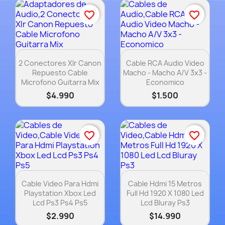
×
Crear lista de deseos
favorite_border
favorite_border
Nombre de la lista de deseos
Vista rápida
Vista rápida


2 Conectores Xlr Canon
Cable RCA Audio Video
Repuesto Cable
Macho - Macho A/V 3x3 -
Microfono Guitarra Mix
Economico
Cancelar
$4.990
$1.500
Crear lista de deseos
favorite_border
favorite_border
Vista rápida
Vista rápida


Cable Video Para Hdmi
Cable Hdmi 15 Metros
Playstation Xbox Led
Full Hd 1920 X 1080 Led
Lcd Ps3 Ps4 Ps5
Lcd Bluray Ps3
$2.990
$14.990