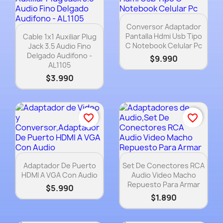
Vista rápida

Conversor Adaptador
Vista rápida

Pantalla Hdmi Usb Tipo
Cable 1x1 Auxiliar Plug
C Notebook Celular Pc
Jack 3.5 Audio Fino
Delgado Audifono -
$9.990
AL1105
$3.990
favorite_border
favorite_border
Vista rápida
Vista rápida


Adaptador De Puerto
Set De Conectores RCA
HDMI A VGA Con Audio
Audio Video Macho
Repuesto Para Armar
$5.990
$1.890