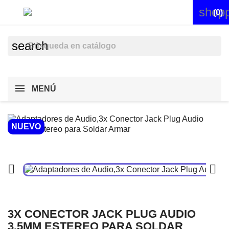
shopp


(0)
search
MENÚ
NUEVO


3X CONECTOR JACK PLUG AUDIO
3.5MM ESTEREO PARA SOLDAR