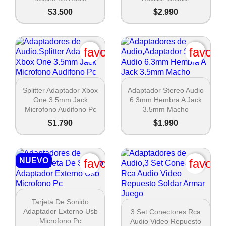
$3.500
$2.990
favorite_border
favori


Vista rápida
Vista rápida
Splitter Adaptador Xbox
Adaptador Stereo Audio
One 3.5mm Jack
6.3mm Hembra A Jack
Crear lista de deseos
Microfono Audifono Pc
3.5mm Macho
$1.790
$1.990
Nombre de la lista de deseos
NUEVO
favorite_border
favori
Cancel

Vista rápida
Tarjeta De Sonido
Crear lista de deseos

Vista rápida
Adaptador Externo Usb
3 Set Conectores Rca
Microfono Pc
Audio Video Repuesto