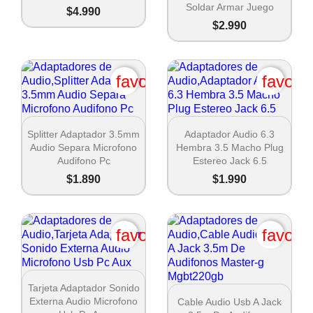
Soldar Armar Juego
$4.990
$2.990
favorite_border
favori


Vista rápida
Vista rápida
Splitter Adaptador 3.5mm
Adaptador Audio 6.3
Audio Separa Microfono
Hembra 3.5 Macho Plug
Audifono Pc
Estereo Jack 6.5
$1.890
$1.990
favorite_border
favori

Vista rápida
Tarjeta Adaptador Sonido

Vista rápida
Externa Audio Microfono
Cable Audio Usb A Jack