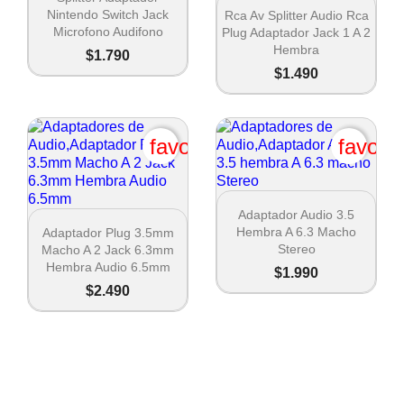

Vista rápida
Nintendo Switch Jack
Rca Av Splitter Audio Rca
Microfono Audifono
Plug Adaptador Jack 1 A 2
Hembra
$1.790
$1.490
favorite_border
favori

Vista rápida
Adaptador Audio 3.5

Vista rápida
Hembra A 6.3 Macho
Adaptador Plug 3.5mm
Stereo
Macho A 2 Jack 6.3mm
Hembra Audio 6.5mm
$1.990
$2.490