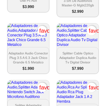
Usb Pc Aux
3.5m De Audifonos
Master-G Mgbt220gb
$3.990
$2.990
favorite_border
favori


Vista rápida
Vista rápida
Adaptador Audio Conector
Splitter Cable Optico
Plug 3.5 A 6.3 Jack Chico
Adaptador Duplica Audio
Grande 6.5 Metalico
Tv Digital Divisor
$1.990
$7.990
favorite_border
favori

Vista rápida
Splitter Adaptador