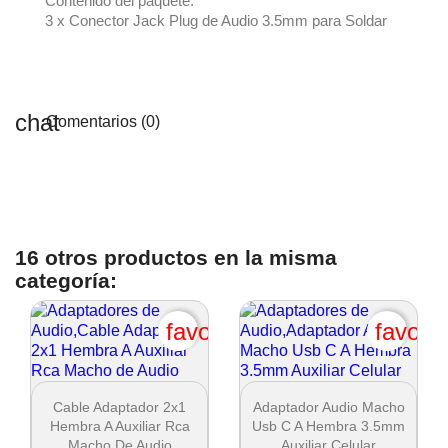
Contenido del paquete:
3 x Conector Jack Plug de Audio 3.5mm para Soldar
Comentarios (0)
16 otros productos en la misma
categoría:
favorite_border
favori


Vista rápida
Vista rápida
Cable Adaptador 2x1
Adaptador Audio Macho
Hembra A Auxiliar Rca
Usb C A Hembra 3.5mm
Macho De Audio
Auxiliar Celular