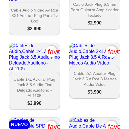

Vista rápida
Cable Jack Plug 6.3mm

Vista rápida
Para Guitarra Amplificador
Cable Audio Video Av Rca
Teclado
3X1 Auxiliar Plug Para Tv
Box
$2.990
$2.990
favorite_border
favori

Vista rápida
Cable 2x1 Auxiliar Plug

Vista rápida
Jack 3.5 A Rca 3 Metros
Cable 1x1 Auxiliar Plug
Audio Video
Jack 3.5 Audio Fino
Delgado Audifono -
$3.990
AL1105
$3.990
NUEVO
favorite_border
favori