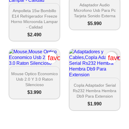

Vista rápida
Adaptador Audio

Vista rápida
Microfono Usb Para Pc
Ampolleta 15w Bombillo
Tarjeta Sonido Externa
E14 Refrigerador Freeze
Horno Microonda Lampar
$5.990
- Calidad
$2.490
favorite_border
favori

Vista rápida
Mouse Optico Economico
Usb 2.0 Y 3.0 Raton

Vista rápida
Silencioso
Copla Adaptador Serial
Rs232 Hembra Hembra
$3.990
Db9 Para Extension
$1.990