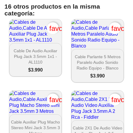
16 otros productos en la misma
categoría:
favorite_border
favori

Vista rápida
Cable De Audio Auxiliar

Vista rápida
Plug Jack 3.5mm 1x1 -
Cable Parlante 5 Metros
AL1110
Paralelo Audio Sonido
Radio Equipo - Blanco
$3.990
$3.990
favorite_border
favori
Crear lista de deseos

Vista rápida
Cable Auxiliar Plug Macho

Vista rápida
Stereo Mini Jack 3.5mm 3
Cable 2X1 De Audio Video