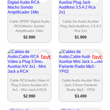


Vista rápida
Vista rápida
Cable SPDIF Digital Audio
Cable De Audio Auxiliar
RCA Macho Sonido
Plug Jack Audifono 3.5 A 2
Amplificador 1Mts
Rca 2x1
$2.990
$1.990
favorite_border
favori


Vista rápida
Vista rápida
Cable RCA Audio Video A
Cable Audio Auxiliar Mini
Plug 3.5mm Auxiliar A/V
Jack 3.5mm Parlante
3x1 - Mini Jack A RCA
Radio Mp3 - YP02
$2.990
$3.490