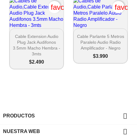
favorite_border
favori


Vista rápida
Vista rápida
Cable Extension Audio
Cable Parlante 5 Metros
Plug Jack Audifonos
Paralelo Audio Radio
3.5mm Macho Hembra -
Amplificador - Negro
3mts
$3.990
$2.490

PRODUCTOS

NUESTRA WEB