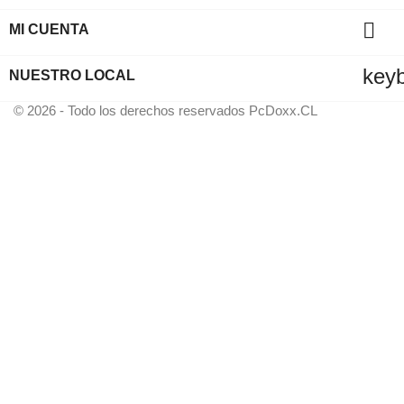

MI CUENTA
key
NUESTRO LOCAL
© 2026 - Todo los derechos reservados PcDoxx.CL