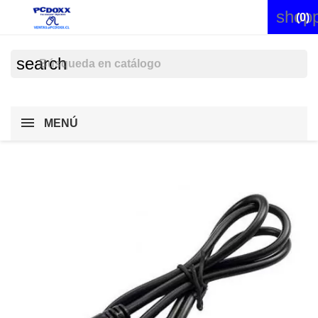
shopp


(0)
search
MENÚ