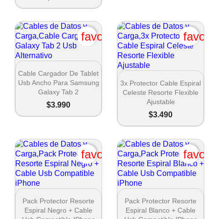
favorite_border
favori

Vista rápida
Cable Cargador De Tablet

Vista rápida
Usb Ancho Para Samsung
3x Protector Cable Espiral
Galaxy Tab 2
Celeste Resorte Flexible
Ajustable
$3.990
$3.490
favorite_border
favori


Vista rápida
Vista rápida
Pack Protector Resorte
Pack Protector Resorte
Espiral Negro + Cable
Espiral Blanco + Cable