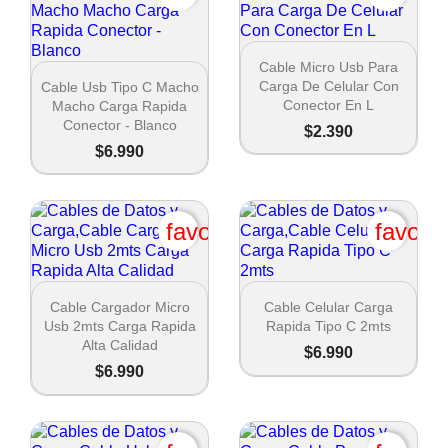

Vista rápida
Cable Micro Usb Para

Vista rápida
Carga De Celular Con
Cable Usb Tipo C Macho
Conector En L
Macho Carga Rapida
Conector - Blanco
$2.390
$6.990
favorite_border
favori


Vista rápida
Vista rápida
Cable Cargador Micro
Cable Celular Carga
Usb 2mts Carga Rapida
Rapida Tipo C 2mts
Alta Calidad
$6.990
$6.990