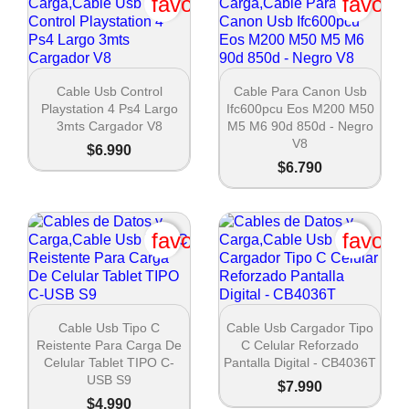
favorite_border
favori
Crear lista de deseos


Vista rápida
Vista rápida
Cable Usb Control
Cable Para Canon Usb
Playstation 4 Ps4 Largo
Ifc600pcu Eos M200 M50
Nombre de la lista de deseos
3mts Cargador V8
M5 M6 90d 850d - Negro
V8
$6.990
$6.790
Cancel
favorite_border
favori
Crear lista de deseos


Vista rápida
Vista rápida
Cable Usb Tipo C
Cable Usb Cargador Tipo
Reistente Para Carga De
C Celular Reforzado
Celular Tablet TIPO C-
Pantalla Digital - CB4036T
USB S9
$7.990
$4.990