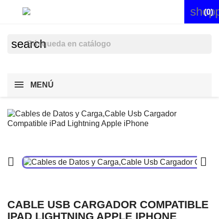
shopp


(0)
search
MENÚ


CABLE USB CARGADOR COMPATIBLE
IPAD LIGHTNING APPLE IPHONE