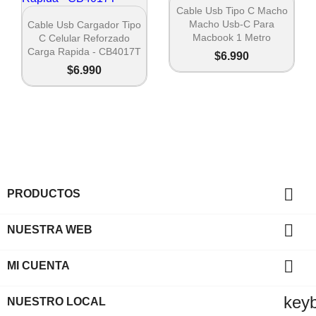

Vista rápida
Cable Usb Tipo C Macho

Vista rápida
Macho Usb-C Para
Cable Usb Cargador Tipo
Macbook 1 Metro
C Celular Reforzado
Carga Rapida - CB4017T
$6.990
$6.990

PRODUCTOS

NUESTRA WEB

MI CUENTA
key
NUESTRO LOCAL