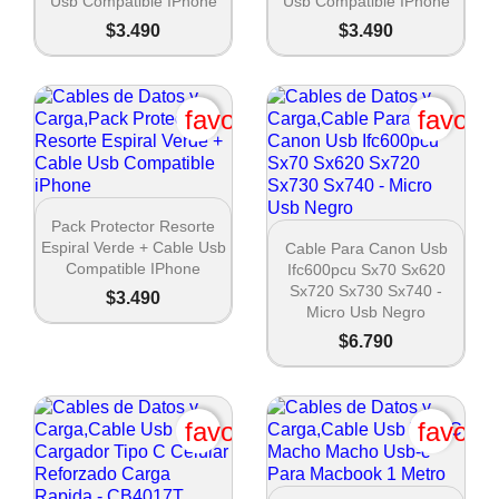
Usb Compatible IPhone
Usb Compatible IPhone
$3.490
$3.490
favorite_border
favori

Vista rápida
Pack Protector Resorte

Vista rápida
Espiral Verde + Cable Usb
Cable Para Canon Usb
Compatible IPhone
Ifc600pcu Sx70 Sx620
Sx720 Sx730 Sx740 -
$3.490
Micro Usb Negro
$6.790
favorite_border
favori