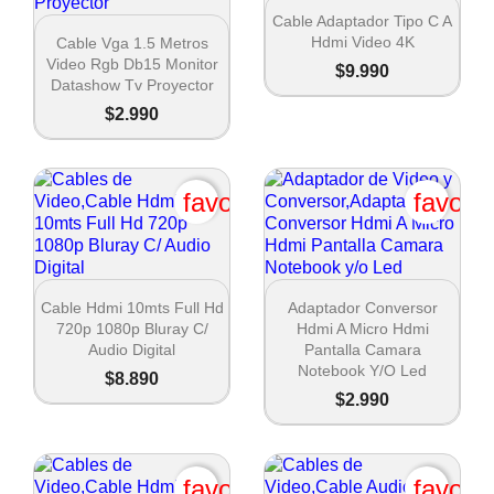

Vista rápida
Cable Adaptador Tipo C A

Vista rápida
Hdmi Video 4K
Cable Vga 1.5 Metros
Video Rgb Db15 Monitor
$9.990
Datashow Tv Proyector
$2.990
favorite_border
favori


Vista rápida
Vista rápida
Cable Hdmi 10mts Full Hd
Adaptador Conversor
720p 1080p Bluray C/
Hdmi A Micro Hdmi
Audio Digital
Pantalla Camara
Notebook Y/o Led
$8.890
$2.990
favorite_border
favori