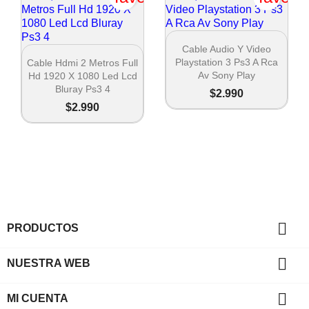

Vista rápida
Cable Audio Y Video

Vista rápida
Playstation 3 Ps3 A Rca
Cable Hdmi 2 Metros Full
Av Sony Play
Hd 1920 X 1080 Led Lcd
Bluray Ps3 4
$2.990
$2.990

PRODUCTOS

NUESTRA WEB

MI CUENTA