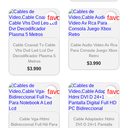
favorite_border
favori
Cancel
Crear lista de deseos


Vista rápida
Vista rápida
Cable Coaxial Tv Cable
Cable Audio Video Av Rca
Vhs Dvd Led Lcd Dvr
Para Consola Juego Xbox
Decodificador Plasma 5
Retro
Metros
$3.990
$3.990
favorite_border
favori


Vista rápida
Vista rápida
Cable Vga-Hdmi
Cable Adaptador Hdmi
Bidireccional Full Hd Para
DVI D 24+1 Pantalla