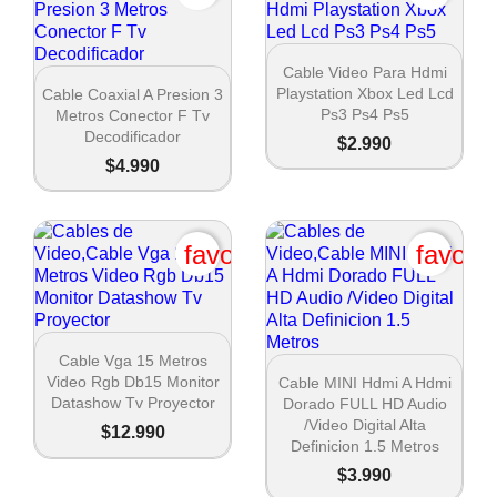

Vista rápida
Cable Video Para Hdmi

Vista rápida
Playstation Xbox Led Lcd
Cable Coaxial A Presion 3
Ps3 Ps4 Ps5
Metros Conector F Tv
Decodificador
$2.990
$4.990
favorite_border
favori

Vista rápida
Cable Vga 15 Metros

Vista rápida
Video Rgb Db15 Monitor
Cable MINI Hdmi A Hdmi
Datashow Tv Proyector
Dorado FULL HD Audio
Crear lista de deseos
/Video Digital Alta
$12.990
Definicion 1.5 Metros
$3.990
Nombre de la lista de deseos