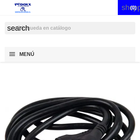
shopp


(0)
search
MENÚ