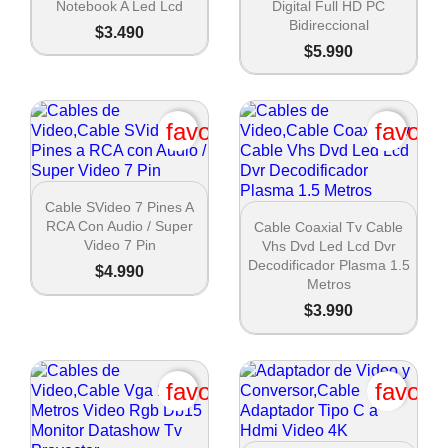
Notebook A Led Lcd
Digital Full HD PC
Bidireccional
$3.490
$5.990
favorite_border
favori

Vista rápida
Cable SVideo 7 Pines A

Vista rápida
RCA Con Audio / Super
Cable Coaxial Tv Cable
Video 7 Pin
Vhs Dvd Led Lcd Dvr
Decodificador Plasma 1.5
$4.990
Metros
$3.990
favorite_border
favori