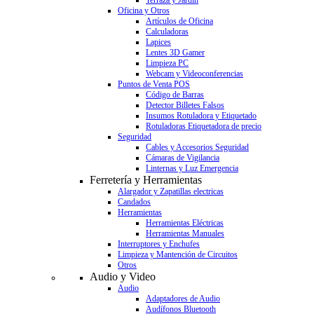
Terraza y Jardín
Oficina y Otros
Artículos de Oficina
Calculadoras
Lapices
Lentes 3D Gamer
Limpieza PC
Webcam y Videoconferencias
Puntos de Venta POS
Código de Barras
Detector Billetes Falsos
Insumos Rotuladora y Etiquetado
Rotuladoras Etiquetadora de precio
Seguridad
Cables y Accesorios Seguridad
Cámaras de Vigilancia
Linternas y Luz Emergencia
Ferretería y Herramientas
Alargador y Zapatillas electricas
Candados
Herramientas
Herramientas Eléctricas
Herramientas Manuales
Interruptores y Enchufes
Limpieza y Mantención de Circuitos
Otros
Audio y Video
Audio
Adaptadores de Audio
Audífonos Bluetooth