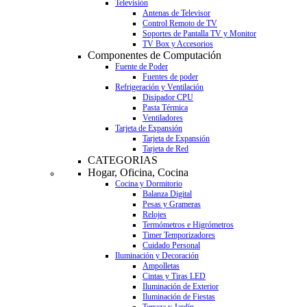
Televisión
Antenas de Televisor
Control Remoto de TV
Soportes de Pantalla TV y Monitor
TV Box y Accesorios
Componentes de Computación
Fuente de Poder
Fuentes de poder
Refrigeración y Ventilación
Disipador CPU
Pasta Térmica
Ventiladores
Tarjeta de Expansión
Tarjeta de Expansión
Tarjeta de Red
CATEGORIAS
Hogar, Oficina, Cocina
Cocina y Dormitorio
Balanza Digital
Pesas y Grameras
Relojes
Termómetros e Higrómetros
Timer Temporizadores
Cuidado Personal
Iluminación y Decoración
Ampolletas
Cintas y Tiras LED
Iluminación de Exterior
Iluminación de Fiestas