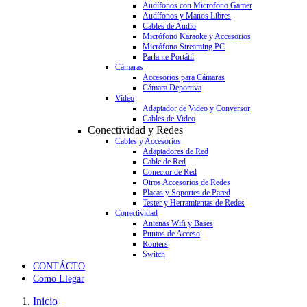
Audífonos con Microfono Gamer
Audífonos y Manos Libres
Cables de Audio
Micrófono Karaoke y Accesorios
Micrófono Streaming PC
Parlante Portátil
Cámaras
Accesorios para Cámaras
Cámara Deportiva
Video
Adaptador de Video y Conversor
Cables de Video
Conectividad y Redes
Cables y Accesorios
Adaptadores de Red
Cable de Red
Conector de Red
Otros Accesorios de Redes
Placas y Soportes de Pared
Tester y Herramientas de Redes
Conectividad
Antenas Wifi y Bases
Puntos de Acceso
Routers
Switch
CONTÁCTO
Como Llegar
Inicio