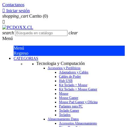
Contactanos

Iniciar sesión
shopping_cart
Carrito
(0)

search
clear
Menú
Menú
Regreso
CATEGORIAS
Tecnologia y Computación
Accesorios y Periféricos
Adaptadores y Cables
Cables de Poder
Hub USB
Kit Teclado + Mouse
Kit Teclado + Mouse Gamer
Mouse
Mouse Gamer
Mouse Pad Gamer y Oficina
Parlantes para PC
Teclado Gamer
Teclados
Almacenamiento Datos
Accesorios Almacenamiento