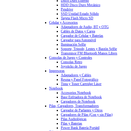
Disco Duro Externo
HDD Disco Duro Mecánico
Pendrive
SSD Unidad Estado Sólido
Tarjeta Flash Micro SD
Celular y Accesorios
Adaptadores de Audio, BT y OTG
Cables de Datos y Carga
Cargador de Celular y Baterías
Cargador para Automóvil
Iluminación Selfie
Soporte, Tripode, Lentes y Bastón Selfie
Transmisor FM Bluetooth Manos Libres
Consolas de Juego y Controles
Consolas Retro
Joysticks de Juego
Impresoras
Adaptadores y Cables
Resma y Papel Fotográfico
Tinta y Toner Cartridge Láser
Notebook
Accesorios Notebook
Base Enfriadora de Notebook
Cargadores de Notebook
Pilas, Cargadores, Transformadores
Cargador de Parlantes y Otros
Cargadores de Pilas (Con y sin Pilas)
Pilas Audiológicas
Pilas y Baterias
Power Bank Batería Portátil