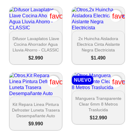
favorite_border
favori


Vista rápida
Vista rápida
Difusor Lavaplatos Llave
2x Huincha Aisladora
Cocina Ahorrador Agua
Electrica Cinta Aislante
Lluvia Ahorro - CLASSIC
Negra Electricista
$2.990
$1.490
NUEVO
favorite_border
favori

Vista rápida
Manguera Transparente

Vista rápida
Clear 6mm 8 Metros
Kit Repara Linea Pintura
Traslucida
Defroster Luneta Trasera
Desempañante Auto
$12.990
$9.990