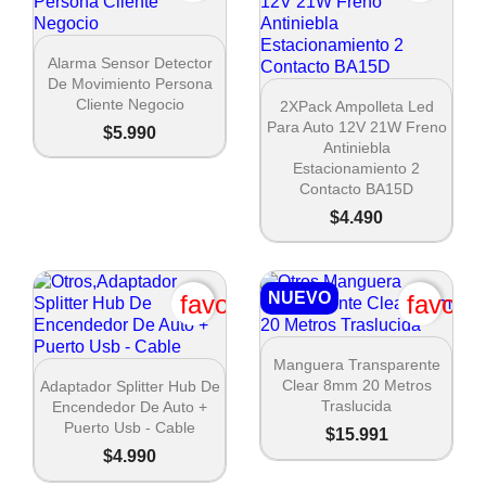

Vista rápida
Alarma Sensor Detector
De Movimiento Persona

Vista rápida
Cliente Negocio
2XPack Ampolleta Led
Para Auto 12V 21W Freno
$5.990
Antiniebla
Estacionamiento 2
Contacto BA15D
$4.490
NUEVO
favorite_border
favori

Vista rápida
Manguera Transparente

Vista rápida
Clear 8mm 20 Metros
Adaptador Splitter Hub De
Traslucida
Encendedor De Auto +
Puerto Usb - Cable
$15.991
$4.990