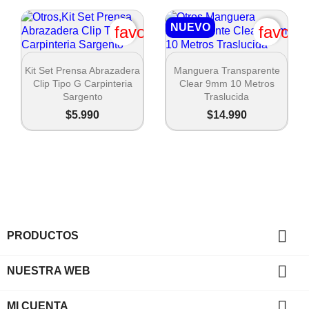
NUEVO
favorite_border
favori


Vista rápida
Vista rápida
Kit Set Prensa Abrazadera
Manguera Transparente
Clip Tipo G Carpinteria
Clear 9mm 10 Metros
Sargento
Traslucida
$5.990
$14.990

PRODUCTOS

NUESTRA WEB

MI CUENTA