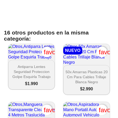
16 otros productos en la misma
categoría:
NUEVO
favorite_border
favori

Vista rápida
Antiparra Lentes

Vista rápida
Seguridad Proteccion
50x Amarras Plasticas 20
Golpe Esquirla Trabajo
Cm Para Cables Trillaje
Blanca Negro
$1.990
$2.990
favorite_border
favori