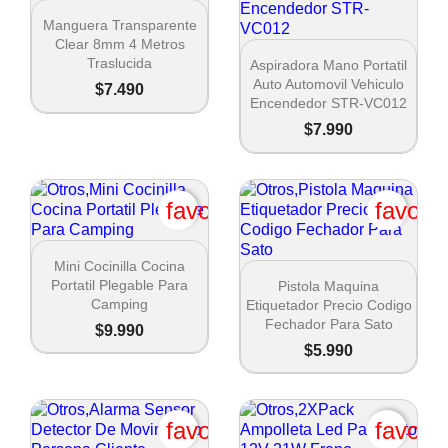

Vista rápida
Manguera Transparente
Clear 8mm 4 Metros

Vista rápida
Traslucida
Aspiradora Mano Portatil
Auto Automovil Vehiculo
$7.490
Encendedor STR-VC012
Crear lista de deseos
$7.990
Nombre de la lista de deseos
favorite_border
favori

Vista rápida
Mini Cocinilla Cocina
Cancel

Vista rápida
Portatil Plegable Para
Pistola Maquina
Camping
Etiquetador Precio Codigo
Crear lista de deseos
Fechador Para Sato
$9.990
$5.990
favorite_border
favori