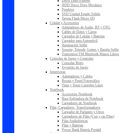
Disco Duro Externo
HDD Disco Duro Mecánico
Pendrive
SSD Unidad Estado Sólido
Tarjeta Flash Micro SD
Celular y Accesorios
Adaptadores de Audio, BT y OTG
Cables de Datos y Carga
Cargador de Celular y Baterías
Cargador para Automóvil
Iluminación Selfie
Soporte, Tripode, Lentes y Bastón Selfie
Transmisor FM Bluetooth Manos Libres
Consolas de Juego y Controles
Consolas Retro
Joysticks de Juego
Impresoras
Adaptadores y Cables
Resma y Papel Fotográfico
Tinta y Toner Cartridge Láser
Notebook
Accesorios Notebook
Base Enfriadora de Notebook
Cargadores de Notebook
Pilas, Cargadores, Transformadores
Cargador de Parlantes y Otros
Cargadores de Pilas (Con y sin Pilas)
Pilas Audiológicas
Pilas y Baterias
Power Bank Batería Portátil