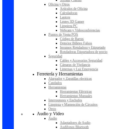
Terraza y Jardín
Oficina y Otros
Artículos de Oficina
Calculadoras
Lapices
Lentes 3D Gamer
Limpieza PC
Webcam y Videoconferencias
Puntos de Venta POS
Código de Barras
Detector Billetes Falsos
Insumos Rotuladora y Etiquetado
Rotuladoras Etiquetadora de precio
Seguridad
Cables y Accesorios Seguridad
Cámaras de Vigilancia
Linternas y Luz Emergencia
Ferretería y Herramientas
Alargador y Zapatillas electricas
Candados
Herramientas
Herramientas Eléctricas
Herramientas Manuales
Interruptores y Enchufes
Limpieza y Mantención de Circuitos
Otros
Audio y Video
Audio
Adaptadores de Audio
Audífonos Bluetooth