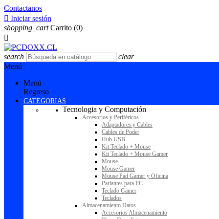
Contactanos

Iniciar sesión
shopping_cart
Carrito
(0)

search
clear
Menú
Menú
Regreso
CATEGORIAS
Tecnologia y Computación
Accesorios y Periféricos
Adaptadores y Cables
Cables de Poder
Hub USB
Kit Teclado + Mouse
Kit Teclado + Mouse Gamer
Mouse
Mouse Gamer
Mouse Pad Gamer y Oficina
Parlantes para PC
Teclado Gamer
Teclados
Almacenamiento Datos
Accesorios Almacenamiento