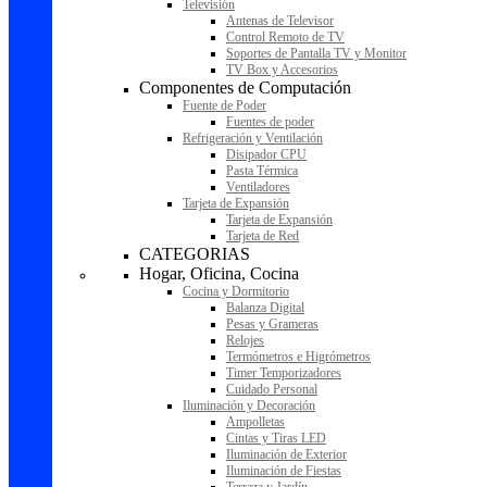
Televisión
Antenas de Televisor
Control Remoto de TV
Soportes de Pantalla TV y Monitor
TV Box y Accesorios
Componentes de Computación
Fuente de Poder
Fuentes de poder
Refrigeración y Ventilación
Disipador CPU
Pasta Térmica
Ventiladores
Tarjeta de Expansión
Tarjeta de Expansión
Tarjeta de Red
CATEGORIAS
Hogar, Oficina, Cocina
Cocina y Dormitorio
Balanza Digital
Pesas y Grameras
Relojes
Termómetros e Higrómetros
Timer Temporizadores
Cuidado Personal
Iluminación y Decoración
Ampolletas
Cintas y Tiras LED
Iluminación de Exterior
Iluminación de Fiestas