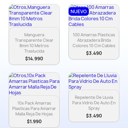
NUEVO
Vista rápida
Vista rápida


Manguera
100 Amarras Plasticas
Transparente Clear
Abrazadera Brida
8mm 10 Metros
Colores 10 Cm Cables
Traslucida
$3.490
$14.990
Vista rápida

Repelente De Lluvia
Vista rápida

Para Vidrio De Auto En
10x Pack Amarras
Spray
Plasticas Para Amarrar
Malla Reja De Hojas
$3.490
$1.990