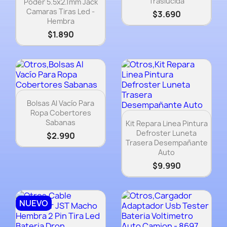
Traslucida
Poder 5.5x2.1mm Jack
Camaras Tiras Led -
$3.690
Hembra
$1.890
Vista rápida

Bolsas Al Vacío Para
Ropa Cobertores
Vista rápida

Sabanas
Kit Repara Linea Pintura
Defroster Luneta
$2.990
Trasera Desempañante
Auto
$9.990
NUEVO