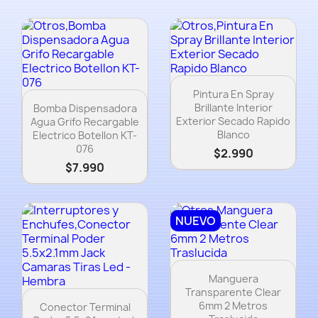
Vista rápida

Pintura En Spray
Vista rápida

Brillante Interior
Bomba Dispensadora
Exterior Secado Rapido
Agua Grifo Recargable
Blanco
Electrico Botellon KT-
076
$2.990
$7.990
NUEVO
Vista rápida

Manguera
Transparente Clear
Vista rápida

6mm 2 Metros
Conector Terminal