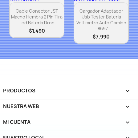
Vista rápida
Vista rápida


Cable Conector JST
Cargador Adaptador
Macho Hembra 2 Pin Tira
Usb Tester Bateria
Led Bateria Dron
Voltimetro Auto Camion
- 8697
$1.490
$7.990
PRODUCTOS

NUESTRA WEB

MI CUENTA

NUESTRO LOCAL
keyboard_arrow_down