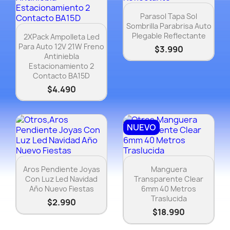
Vista rápida

Parasol Tapa Sol
Sombrilla Parabrisa Auto
Vista rápida

Plegable Reflectante
2XPack Ampolleta Led
Para Auto 12V 21W Freno
$3.990
Antiniebla
Estacionamiento 2
Contacto BA15D
$4.490
NUEVO
Vista rápida
Vista rápida


Aros Pendiente Joyas
Manguera
Con Luz Led Navidad
Transparente Clear
Año Nuevo Fiestas
6mm 40 Metros
Traslucida
$2.990
$18.990