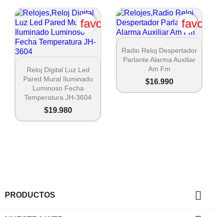
favorite_border
favori

Vista rápida
Radio Reloj Despertador
Parlante Alarma Auxiliar

Vista rápida
Am Fm
Reloj Digital Luz Led
Pared Mural Iluminado
$16.990
Luminoso Fecha
Temperatura JH-3604
$19.980

PRODUCTOS