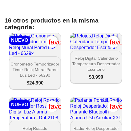
16 otros productos en la misma
categoría:
NUEVO
favorite_border
favori

Vista rápida
Reloj Digital Calendario

Vista rápida
Temperatura Despertador
Cronometro Temporizador
Escritorio
Timer Reloj Mural Pared
Luz Led - 6629x
$3.990
$24.990
NUEVO
favorite_border
favori


Vista rápida
Vista rápida
Reloj Rosado
Radio Reloj Despertador