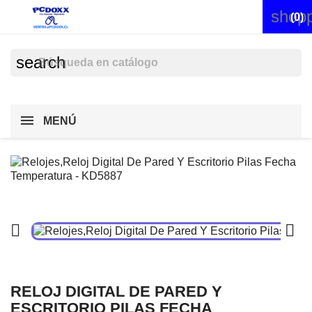
shopp


(0)
search
MENÚ


RELOJ DIGITAL DE PARED Y
ESCRITORIO PILAS FECHA