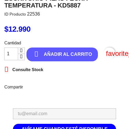
TEMPERATURA - KD5887
22536
ID Producto
$12.990
Cantidad
favorit

AÑADIR AL CARRITO

Consulte Stock
Compartir