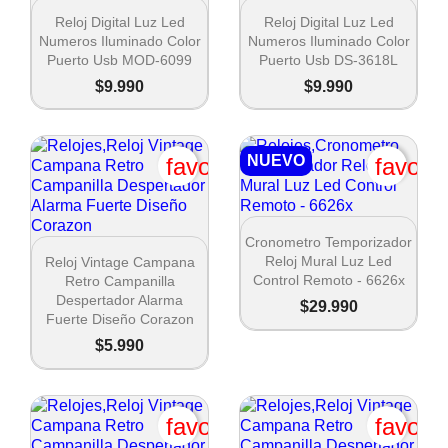


Vista rápida
Vista rápida
Reloj Digital Luz Led
Reloj Digital Luz Led
Numeros Iluminado Color
Numeros Iluminado Color
Cancel
Puerto Usb MOD-6099
Puerto Usb DS-3618L
Crear lista de deseos
$9.990
$9.990
NUEVO
favorite_border
favori

Vista rápida
Cronometro Temporizador

Vista rápida
Reloj Mural Luz Led
Reloj Vintage Campana
Control Remoto - 6626x
Retro Campanilla
Despertador Alarma
$29.990
Fuerte Diseño Corazon
$5.990
favorite_border
favori