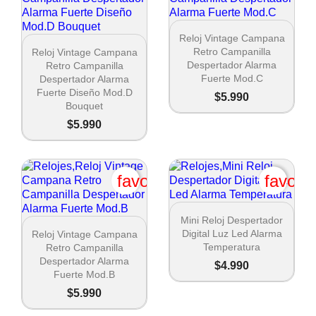

Vista rápida
Reloj Vintage Campana

Vista rápida
Retro Campanilla
Reloj Vintage Campana
Despertador Alarma
Retro Campanilla
Fuerte Mod.C
Despertador Alarma
Fuerte Diseño Mod.D
$5.990
Bouquet
$5.990
favorite_border
favori

Vista rápida
Mini Reloj Despertador

Vista rápida
Digital Luz Led Alarma
Reloj Vintage Campana
Temperatura
Retro Campanilla
Despertador Alarma
$4.990
Fuerte Mod.B
$5.990