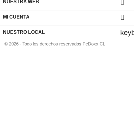

NUESTRA WEB

MI CUENTA
key
NUESTRO LOCAL
© 2026 - Todo los derechos reservados PcDoxx.CL