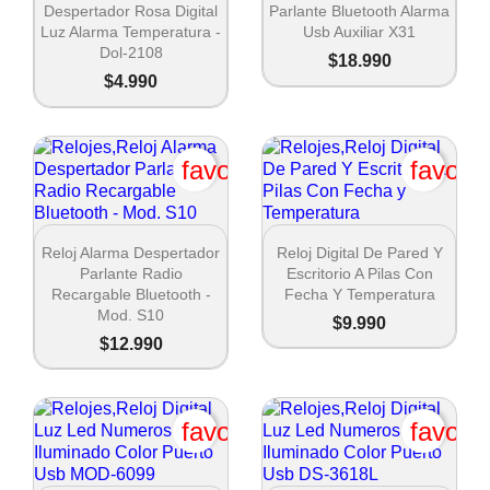
Despertador Rosa Digital
Parlante Bluetooth Alarma
Luz Alarma Temperatura -
Usb Auxiliar X31
Dol-2108
$18.990
$4.990
favorite_border
favori


Vista rápida
Vista rápida
Reloj Alarma Despertador
Reloj Digital De Pared Y
Parlante Radio
Escritorio A Pilas Con
Recargable Bluetooth -
Fecha Y Temperatura
Mod. S10
$9.990
$12.990
Crear lista de deseos
favorite_border
favori
Nombre de la lista de deseos