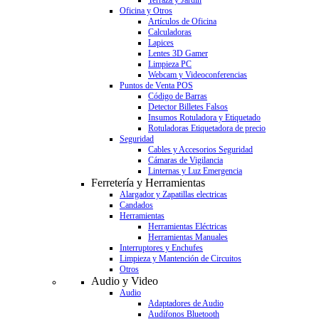
Terraza y Jardín
Oficina y Otros
Artículos de Oficina
Calculadoras
Lapices
Lentes 3D Gamer
Limpieza PC
Webcam y Videoconferencias
Puntos de Venta POS
Código de Barras
Detector Billetes Falsos
Insumos Rotuladora y Etiquetado
Rotuladoras Etiquetadora de precio
Seguridad
Cables y Accesorios Seguridad
Cámaras de Vigilancia
Linternas y Luz Emergencia
Ferretería y Herramientas
Alargador y Zapatillas electricas
Candados
Herramientas
Herramientas Eléctricas
Herramientas Manuales
Interruptores y Enchufes
Limpieza y Mantención de Circuitos
Otros
Audio y Video
Audio
Adaptadores de Audio
Audífonos Bluetooth