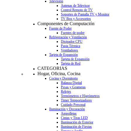
Televisión
Antenas de Televisor
Control Remoto de TV
Soportes de Pantalla TV y Monitor
TV Box y Accesorios
Componentes de Computación
Fuente de Poder
Fuentes de poder
Refrigeración y Ventilación
Disipador CPU
Pasta Térmica
Ventiladores
Tarjeta de Expansión
Tarjeta de Expansión
Tarjeta de Red
CATEGORIAS
Hogar, Oficina, Cocina
Cocina y Dormitorio
Balanza Digital
Pesas y Grameras
Relojes
Termómetros e Higrómetros
Timer Temporizadores
Cuidado Personal
Iluminación y Decoración
Ampolletas
Cintas y Tiras LED
Iluminación de Exterior
Iluminación de Fiestas