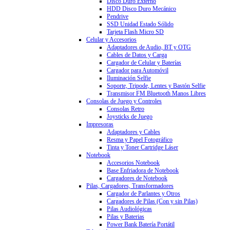
Disco Duro Externo
HDD Disco Duro Mecánico
Pendrive
SSD Unidad Estado Sólido
Tarjeta Flash Micro SD
Celular y Accesorios
Adaptadores de Audio, BT y OTG
Cables de Datos y Carga
Cargador de Celular y Baterías
Cargador para Automóvil
Iluminación Selfie
Soporte, Tripode, Lentes y Bastón Selfie
Transmisor FM Bluetooth Manos Libres
Consolas de Juego y Controles
Consolas Retro
Joysticks de Juego
Impresoras
Adaptadores y Cables
Resma y Papel Fotográfico
Tinta y Toner Cartridge Láser
Notebook
Accesorios Notebook
Base Enfriadora de Notebook
Cargadores de Notebook
Pilas, Cargadores, Transformadores
Cargador de Parlantes y Otros
Cargadores de Pilas (Con y sin Pilas)
Pilas Audiológicas
Pilas y Baterias
Power Bank Batería Portátil