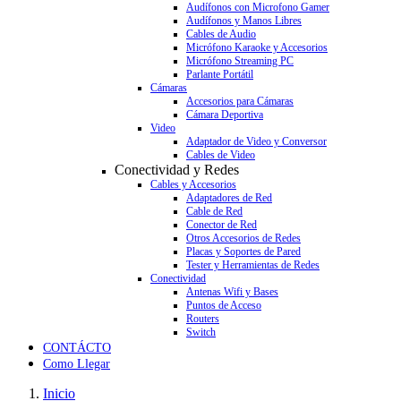
Audífonos con Microfono Gamer
Audífonos y Manos Libres
Cables de Audio
Micrófono Karaoke y Accesorios
Micrófono Streaming PC
Parlante Portátil
Cámaras
Accesorios para Cámaras
Cámara Deportiva
Video
Adaptador de Video y Conversor
Cables de Video
Conectividad y Redes
Cables y Accesorios
Adaptadores de Red
Cable de Red
Conector de Red
Otros Accesorios de Redes
Placas y Soportes de Pared
Tester y Herramientas de Redes
Conectividad
Antenas Wifi y Bases
Puntos de Acceso
Routers
Switch
CONTÁCTO
Como Llegar
Inicio