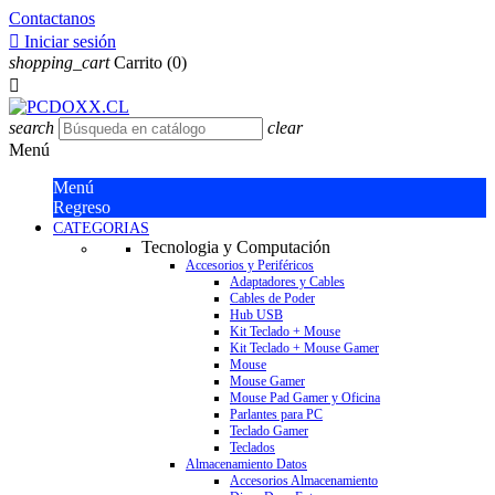
Contactanos

Iniciar sesión
shopping_cart
Carrito
(0)

search
clear
Menú
Menú
Regreso
CATEGORIAS
Tecnologia y Computación
Accesorios y Periféricos
Adaptadores y Cables
Cables de Poder
Hub USB
Kit Teclado + Mouse
Kit Teclado + Mouse Gamer
Mouse
Mouse Gamer
Mouse Pad Gamer y Oficina
Parlantes para PC
Teclado Gamer
Teclados
Almacenamiento Datos
Accesorios Almacenamiento