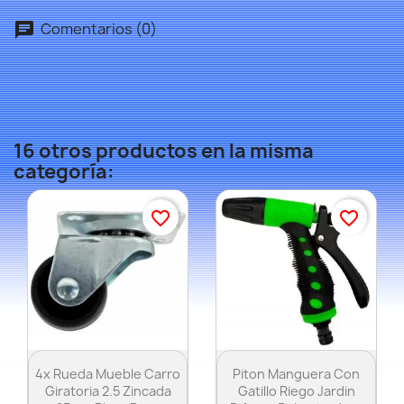
Comentarios (0)
16 otros productos en la misma
categoría:
favorite_border
favorite_border
×
Vista rápida
Vista rápida


Crear lista de deseos
4x Rueda Mueble Carro
Piton Manguera Con
Giratoria 2.5 Zincada
Gatillo Riego Jardin