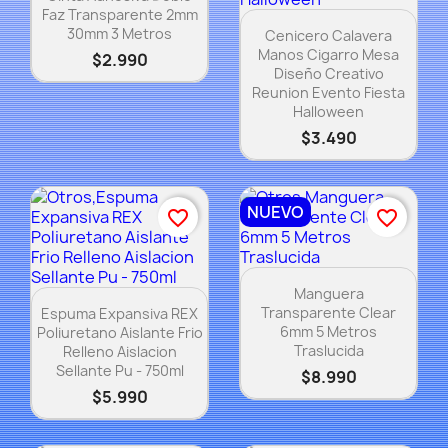
Faz Transparente 2mm
Vista rápida

30mm 3 Metros
Cenicero Calavera
Manos Cigarro Mesa
$2.990
Diseño Creativo
Reunion Evento Fiesta
Halloween
$3.490
NUEVO
favorite_border
favorite_border
Vista rápida

Manguera
Vista rápida

Transparente Clear
Espuma Expansiva REX
6mm 5 Metros
Poliuretano Aislante Frio
Traslucida
Relleno Aislacion
Sellante Pu - 750ml
$8.990
$5.990