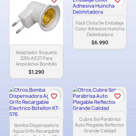
Vista rápida

Pack Cinta De Embalaje
Color Adhesiva Huincha
Delimitadora
$6.990
Vista rápida

Adaptador Soquete
220v A E27 Para
Ampolletas Bombillo
$1.290
favorite_border
favorite_border
Vista rápida

Cubre Sol Parabrisa
Vista rápida

Auto Plegable Reflector
Bomba Dispensadora
Grande Calidad
Agua Grifo Recargable