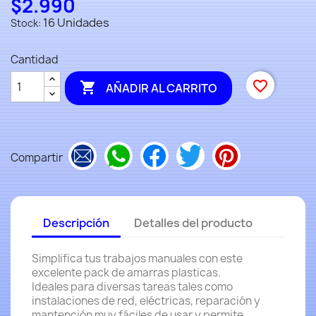
$2.990
16 Unidades
Stock:
Cantidad
favorite_border

AÑADIR AL CARRITO
Compartir
Descripción
Detalles del producto
Simplifica tus trabajos manuales con este
excelente pack de amarras plasticas.
Ideales para diversas tareas tales como
instalaciones de red, eléctricas, reparación y
mantención muy fáciles de usar y permite