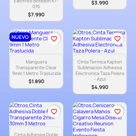
Electrico Botellon KT-
$3.990
076
$7.990
NUEVO
favorite_border
favorite_border
Vista rápida
Vista rápida


Manguera
Cinta Termica Kapton
Transparente Clear
Sublimacion Adhesiva
9mm 1 Metro Traslucida
Electronica Taza Polera
- Azul
$1.890
$4.990
favorite_border
favorite_border
Vista rápida

Cinta Adhesiva Doble