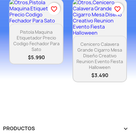
favorite_border
favorite_border
Vista rápida

Pistola Maquina
Etiquetador Precio
Vista rápida

Codigo Fechador Para
Cenicero Calavera
Sato
Grande Cigarro Mesa
Diseño Creativo
$5.990
Reunion Evento Fiesta
Halloween
$3.490
PRODUCTOS
