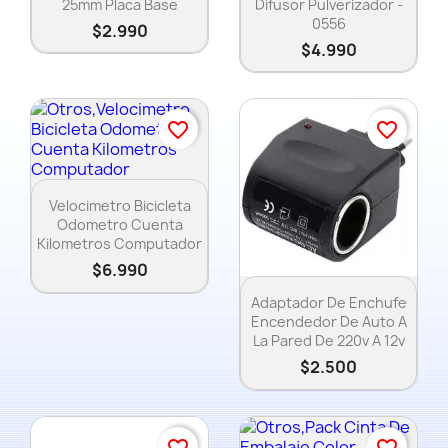
25mm Placa Base
Difusor Pulverizador -
0556
Nombre de la lista de deseos
$2.990
$4.990
Cancelar
favorite_border
favorite_border
Crear lista de deseos
Vista rápida

Velocimetro Bicicleta
Odometro Cuenta
Kilometros Computador
$6.990
Vista rápida

Adaptador De Enchufe
Encendedor De Auto A
La Pared De 220v A 12v
$2.500
favorite_border
favorite_border